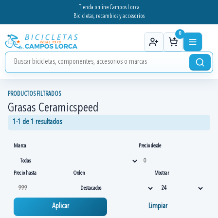
Tienda online Campos Lorca
Bicicletas, recambios y accesorios
0
PRODUCTOS FILTRADOS
Grasas Ceramicspeed
1-1 de 1 resultados
Marca
Precio desde
Precio hasta
Orden
Mostrar
Aplicar
Limpiar