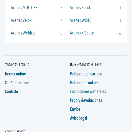
Aceites MUC-OFF
Aceites Soudal
4
1
Aceites Velox
Aceites WD40
3
1
Aceites Weldtite
Aceites X-Sauce
10
6
Aceites y Grasas Velox
Aceites y Grasas X-Sauce
1
3
Aceites Zefal
Aceites/Grasas Avid
1
1
CAMPOS LORCA
INFORMACIÓN LEGAL
Grasas Ceramicspeed
Grasas y Aceites SHIMANO
0
1
Tienda online
Política de privacidad
Quiénes somos
Política de cookies
Contacto
Condiciones generales
Pago y devoluciones
Envíos
Aviso legal