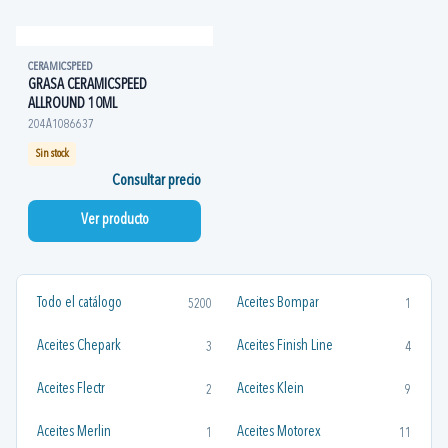
CERAMICSPEED
GRASA CERAMICSPEED
ALLROUND 10ML
204A1086637
Sin stock
Consultar precio
Ver producto
Todo el catálogo
Aceites Bompar
5200
1
Aceites Chepark
Aceites Finish Line
3
4
Aceites Flectr
Aceites Klein
2
9
Aceites Merlin
Aceites Motorex
1
11