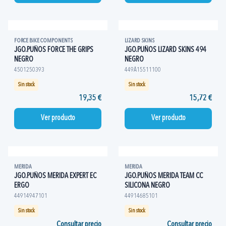
FORCE BIKE COMPONENTS
LIZARD SKINS
JGO.PUÑOS FORCE THE GRIPS
JGO.PUÑOS LIZARD SKINS 494
NEGRO
NEGRO
4501250393
449A15511100
Sin stock
Sin stock
19,35 €
15,72 €
Ver producto
Ver producto
MERIDA
MERIDA
JGO.PUÑOS MERIDA EXPERT EC
JGO.PUÑOS MERIDA TEAM CC
ERGO
SILICONA NEGRO
44914947101
44914685101
Sin stock
Sin stock
Consultar precio
Consultar precio