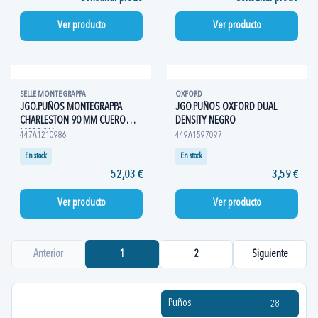
Ver producto
Ver producto
SELLE MONTE GRAPPA
OXFORD
JGO.PUÑOS MONTEGRAPPA
JGO.PUÑOS OXFORD DUAL
CHARLESTON 90 MM CUERO
DENSITY NEGRO
MARRON
447A1210986
449A1597097
En stock
En stock
52,03 €
3,59 €
Ver producto
Ver producto
Anterior
1
2
Siguiente
Puños
28