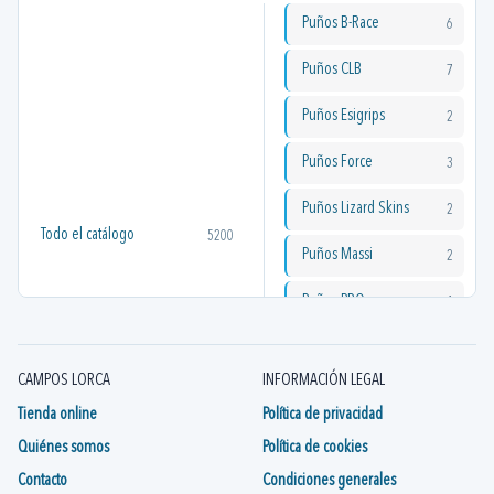
Puños B-Race
6
Puños CLB
7
Puños Esigrips
2
Puños Force
3
Puños Lizard Skins
2
Todo el catálogo
5200
Puños Massi
2
Puños PRO
1
Puños Prologo
1
CAMPOS LORCA
INFORMACIÓN LEGAL
Puños Raceface
1
Tienda online
Política de privacidad
Puños SRAM
1
Quiénes somos
Política de cookies
Contacto
Condiciones generales
Puños Velo
2