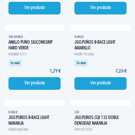
Ver producto
Ver producto
SIN MARCA
B-RACE
ANILLO PUÑO SILICONEGRIP
JGO.PUÑOS B-RACE LIGHT
HARD VERDE
AMARILLO
448A801273
448A1141686
En stock
En stock
1,39 €
7,26 €
Ver producto
Ver producto
B-RACE
CLB
JGO.PUÑOS B-RACE LIGHT
JGO.PUÑOS CLB 132 DOBLE
NARANJA
DENSIDAD NARANJA
448A1484386
4491057052