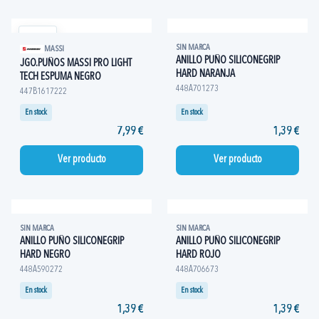
SIN MARCA
MASSI
ANILLO PUÑO SILICONEGRIP
JGO.PUÑOS MASSI PRO LIGHT
HARD NARANJA
TECH ESPUMA NEGRO
448A701273
447B1617222
En stock
En stock
7,99 €
1,39 €
Ver producto
Ver producto
SIN MARCA
SIN MARCA
ANILLO PUÑO SILICONEGRIP
ANILLO PUÑO SILICONEGRIP
HARD NEGRO
HARD ROJO
448A590272
448A706673
En stock
En stock
1,39 €
1,39 €