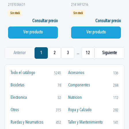
2151036631
2141491216
Sin stock
Sin stock
Consultar precio
Consultar precio
Ver producto
Ver producto
Anterior
1
2
3
...
12
Siguiente
Todo el catálogo
Accesorios
5245
136
Bicicletas
Componentes
78
284
Electronica
Nutricion
52
112
Otros
Ropa y Calzado
315
282
Ruedas y Neumaticos
Taller y Mantenimiento
452
141