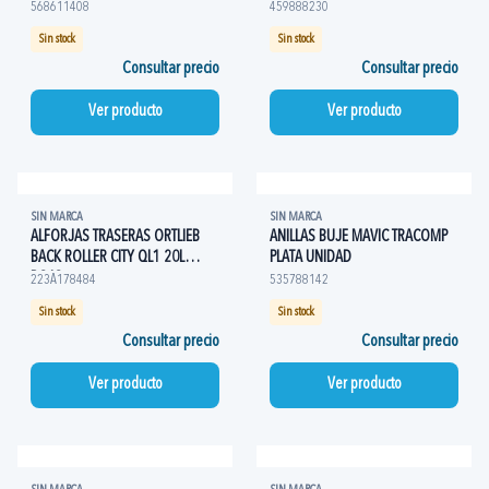
568611408
459888230
Sin stock
Sin stock
Consultar precio
Consultar precio
Ver producto
Ver producto
SIN MARCA
SIN MARCA
ALFORJAS TRASERAS ORTLIEB
ANILLAS BUJE MAVIC TRACOMP
BACK ROLLER CITY QL1 20L
PLATA UNIDAD
ROJO
223A178484
535788142
Sin stock
Sin stock
Consultar precio
Consultar precio
Ver producto
Ver producto