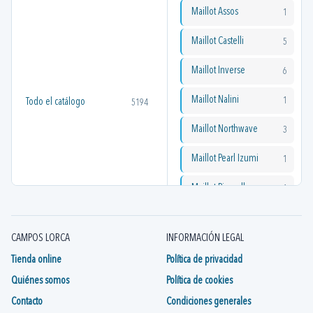
Maillot Assos
1
Maillot Castelli
5
Maillot Inverse
6
Maillot Nalini
1
Todo el catálogo
5194
Maillot Northwave
3
Maillot Pearl Izumi
1
Maillot Pinarello
1
Maillot Santini
13
CAMPOS LORCA
INFORMACIÓN LEGAL
Tienda online
Política de privacidad
Quiénes somos
Política de cookies
Contacto
Condiciones generales