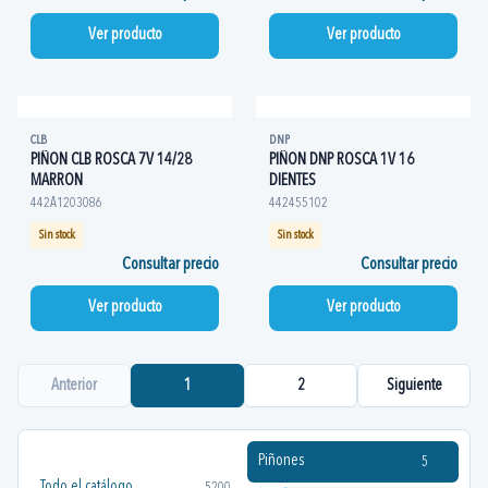
Ver producto
Ver producto
CLB
DNP
PIÑON CLB ROSCA 7V 14/28
PIÑON DNP ROSCA 1V 16
MARRON
DIENTES
442A1203086
442455102
Sin stock
Sin stock
Consultar precio
Consultar precio
Ver producto
Ver producto
Anterior
1
2
Siguiente
Piñones
5
Todo el catálogo