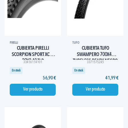
PIRELLI
TUFO
CUBIERTA PIRELLI
CUBIERTA TUFO
SCORPION SPORT XC M
SWAMPERO 700X40
29X2.40 TLR
TUBELESS READY NEGRO
33416114101
3371575245
En stock
En stock
56,90 €
41,99 €
Ver producto
Ver producto