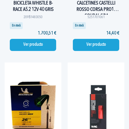
BICICLETA WHISTLE B-
CALCETINES CASTELLI
RACE A5.2 12V 40 GRIS
ROSSO CORSA PRO18
SOUDAL S/M
209B1483050
5251701061
En stock
En stock
1.700,51 €
14,40 €
Ver producto
Ver producto