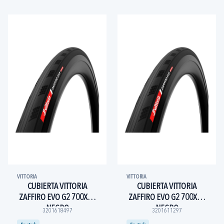
VITTORIA
VITTORIA
CUBIERTA VITTORIA
CUBIERTA VITTORIA
ZAFFIRO EVO G2 700X25
ZAFFIRO EVO G2 700X28
NEGRO
NEGRO
3201618497
3201611297