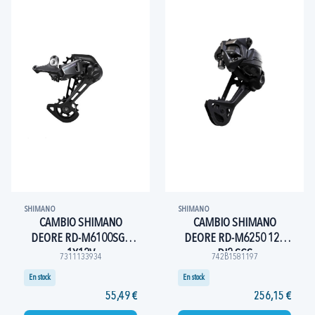
SHIMANO
SHIMANO
CAMBIO SHIMANO
CAMBIO SHIMANO
DEORE RD-M6100SGS
DEORE RD-M6250 12V
1X12V
DI2 SGS
7311133934
742B1581197
En stock
En stock
55,49 €
256,15 €