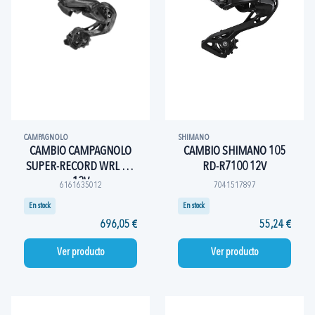
CAMPAGNOLO
SHIMANO
CAMBIO CAMPAGNOLO
CAMBIO SHIMANO 105
SUPER-RECORD WRL UH
RD-R7100 12V
13V
6161635012
7041517897
En stock
En stock
696,05 €
55,24 €
Ver producto
Ver producto