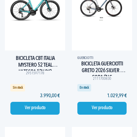
BICICLETA CBT ITALIA
GUERCIOTTI
BICICLETA GUERCIOTTI
MYSTERO 52 TEAL
GRETO 2026 SILVER S
ULTEGRA 12V DI2
2951597178
SORA 9V S
NEWMEN ADVANCED 50
2111700830
Sin stock
En stock
3.990,00 €
1.029,99 €
Ver producto
Ver producto