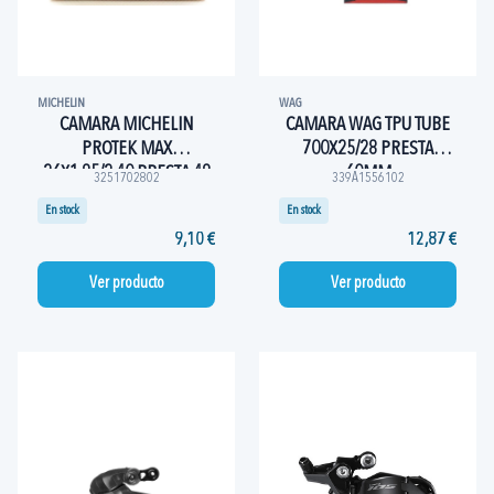
MICHELIN
WAG
CAMARA MICHELIN
CAMARA WAG TPU TUBE
PROTEK MAX
700X25/28 PRESTA
26X1.85/2.40 PRESTA 48
60MM
3251702802
339A1556102
MM
En stock
En stock
9,10 €
12,87 €
Ver producto
Ver producto