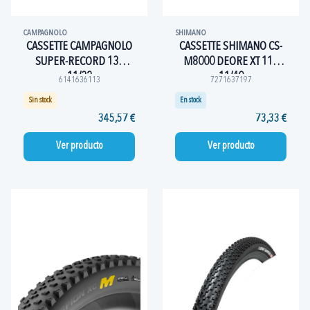
CAMPAGNOLO
SHIMANO
CASSETTE CAMPAGNOLO
CASSETTE SHIMANO CS-
SUPER-RECORD 13V
M8000 DEORE XT 11V
11/32
11/40
6141636113
7271637197
Sin stock
En stock
345,57 €
73,33 €
Ver producto
Ver producto