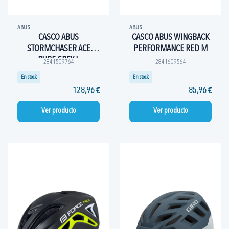
ABUS
ABUS
CASCO ABUS
CASCO ABUS WINGBACK
STORMCHASER ACE
PERFORMANCE RED M
PURE GREY L
2841509764
2841609564
En stock
En stock
128,96 €
85,96 €
Ver producto
Ver producto