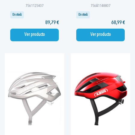
7561125407
756A1148807
En stock
En stock
89,79 €
68,99 €
Ver producto
Ver producto