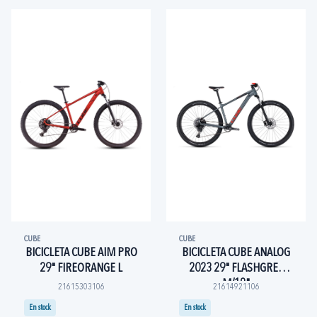
CUBE
CUBE
BICICLETA CUBE AIM PRO
BICICLETA CUBE ANALOG
29" FIREORANGE L
2023 29" FLASHGREY
M/18"
21615303106
21614921106
En stock
En stock