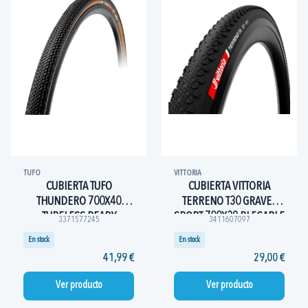
TUFO
VITTORIA
CUBIERTA TUFO
CUBIERTA VITTORIA
THUNDERO 700X40
TERRENO T30 GRAVEL
TUBELESS READY
SPORT 700X38 PLEGABLE
3371577245
3411607097
MARRON
NEGRO
En stock
En stock
41,99 €
29,00 €
Ver producto
Ver producto