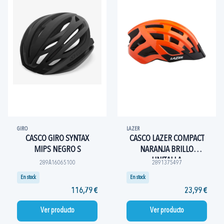
GIRO
LAZER
CASCO GIRO SYNTAX
CASCO LAZER COMPACT
MIPS NEGRO S
NARANJA BRILLO
UNITALLA
289A16065100
2891375497
En stock
En stock
116,79 €
23,99 €
Ver producto
Ver producto