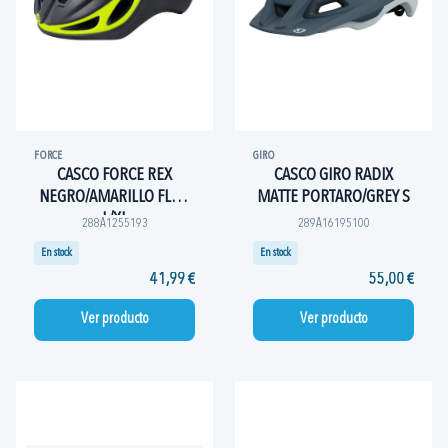
FORCE
GIRO
CASCO FORCE REX
CASCO GIRO RADIX
NEGRO/AMARILLO FLUO
MATTE PORTARO/GREY S
L/XL
288A1255193
289A16195100
En stock
En stock
41,99 €
55,00 €
Ver producto
Ver producto