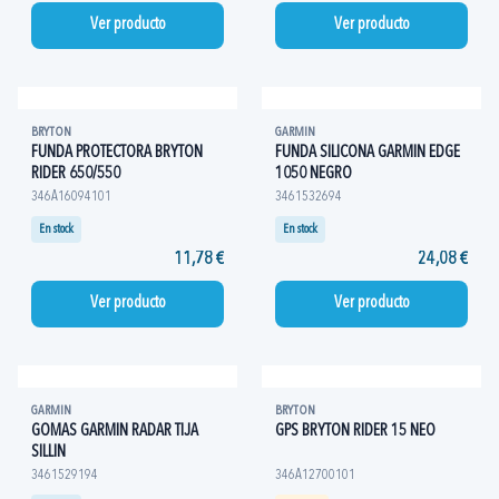
Ver producto
Ver producto
BRYTON
GARMIN
FUNDA PROTECTORA BRYTON
FUNDA SILICONA GARMIN EDGE
RIDER 650/550
1050 NEGRO
346A16094101
3461532694
En stock
En stock
11,78 €
24,08 €
Ver producto
Ver producto
GARMIN
BRYTON
GOMAS GARMIN RADAR TIJA
GPS BRYTON RIDER 15 NEO
SILLIN
3461529194
346A12700101