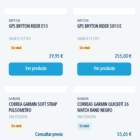
BRYTON
BRYTON
GPS BRYTON RIDER E10
GPS BRYTON RIDER S810 E
346A15127101
346A16111101
Sin stock
Sin stock
39,95 €
255,00 €
Ver producto
Ver producto
GARMIN
GARMIN
CORREA GARMIN SOFT STRAP
CORREAS GARMIN QUICKFIT 26
PULSOMETRO
WATCH BAND NEGRO
3461552094
3461204294
Sin stock
En stock
Consultar precio
55,65 €