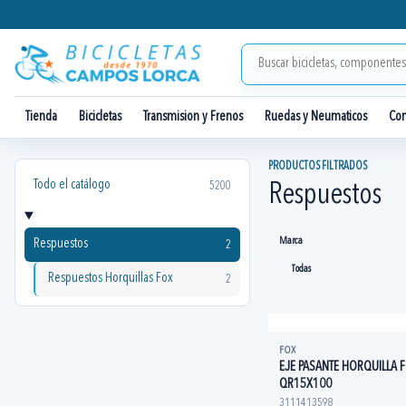
Tienda
Bicicletas
Transmision y Frenos
Ruedas y Neumaticos
Co
PRODUCTOS FILTRADOS
Todo el catálogo
5200
Respuestos
Marca
Respuestos
2
Respuestos Horquillas Fox
2
FOX
EJE PASANTE HORQUILLA 
QR15X100
3111413598