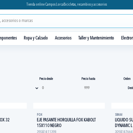
Tienda online Campos Lorca
Bicicletas, recambios y accesorios
mponentes
Ropa y Calzado
Accesorios
Taller y Mantenimiento
Electro
Precio desde
Precio hasta
Orden
FOX
SRAM
FOX 32
EJE PASANTE HORQUILLA FOX KABOLT
LIQUIDO S
15X110 NEGRO
DYNAMIC L
390A1411398
309A147664