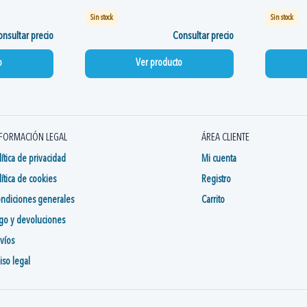
Sin stock
Sin stock
nsultar precio
Consultar precio
o
Ver producto
FORMACIÓN LEGAL
ÁREA CLIENTE
lítica de privacidad
Mi cuenta
lítica de cookies
Registro
ndiciones generales
Carrito
go y devoluciones
víos
iso legal