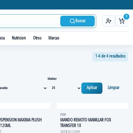
0
Buscar
nica
Nutricion
Otros
Marcas
1-4 de 4 resultados
Mostrar
Aplicar
Limpiar
FOX
USPENSION MAXIMA PLUSH
MANDO REMOTO MANILLAR FOX
 120ML
TRANSFER 1X
7
309A1613398