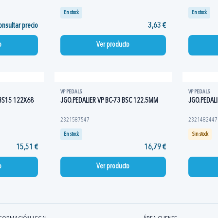
En stock
En stock
nsultar precio
3,63 €
o
Ver producto
VP PEDALS
VP PEDALS
BS15 122X68
JGO.PEDALIER VP BC-73 BSC 122.5MM
JGO.PEDALI
2321587547
2321482447
En stock
Sin stock
15,51 €
16,79 €
o
Ver producto