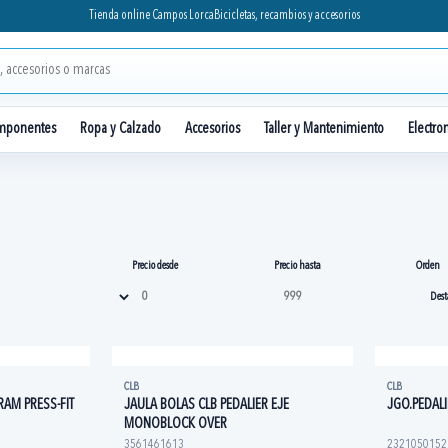
Tienda online Campos Lorca
Bicicletas, recambios y accesorios
mponentes
Ropa y Calzado
Accesorios
Taller y Mantenimiento
Electro
Precio desde
Precio hasta
Orden
CLB
CLB
AM PRESS-FIT
JAULA BOLAS CLB PEDALIER EJE
JGO.PEDALI
MONOBLOCK OVER
3561461613
2321050152