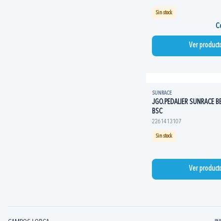
Sin stock
Co
Ver product
SUNRACE
JGO.PEDALIER SUNRACE B
BSC
2261413107
Sin stock
Ver product