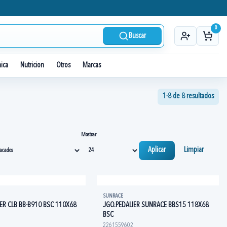
0
Buscar
nica
Nutricion
Otros
Marcas
1-8 de 8 resultados
Mostrar
Aplicar
Limpiar
SUNRACE
ER CLB BB-B910 BSC 110X68
JGO.PEDALIER SUNRACE BBS15 118X68
BSC
2261559602