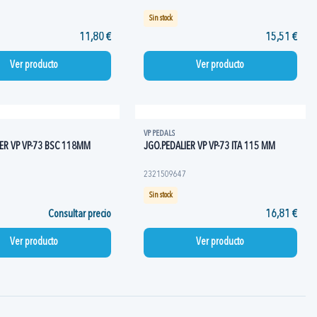
Sin stock
11,80 €
15,51 €
Ver producto
Ver producto
VP PEDALS
ER VP VP-73 BSC 118MM
JGO.PEDALIER VP VP-73 ITA 115 MM
2321509647
Sin stock
Consultar precio
16,81 €
Ver producto
Ver producto