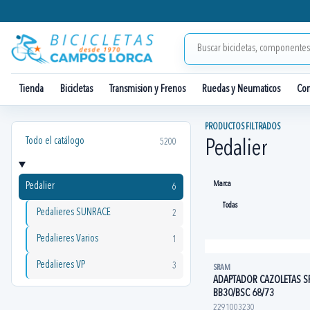
Tienda
Bicicletas
Transmision y Frenos
Ruedas y Neumaticos
Co
PRODUCTOS FILTRADOS
Todo el catálogo
5200
Pedalier
Marca
Pedalier
6
Pedalieres SUNRACE
2
Pedalieres Varios
1
Pedalieres VP
3
SRAM
ADAPTADOR CAZOLETAS SR
BB30/BSC 68/73
2291003230