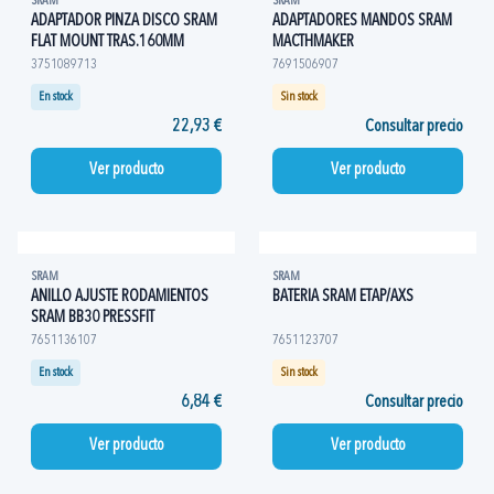
SRAM
SRAM
ADAPTADOR PINZA DISCO SRAM
ADAPTADORES MANDOS SRAM
FLAT MOUNT TRAS.160MM
MACTHMAKER
3751089713
7691506907
En stock
Sin stock
22,93 €
Consultar precio
Ver producto
Ver producto
SRAM
SRAM
ANILLO AJUSTE RODAMIENTOS
BATERIA SRAM ETAP/AXS
SRAM BB30 PRESSFIT
7651136107
7651123707
En stock
Sin stock
6,84 €
Consultar precio
Ver producto
Ver producto