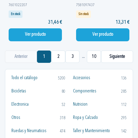
7601022207
7581097437
En stock
Sin stock
31,46 €
13,31 €
Ver producto
Ver producto
Anterior
1
2
3
...
10
Siguiente
Todo el catálogo
Accesorios
5200
136
Bicicletas
Componentes
80
285
Electronica
Nutricion
52
112
Otros
Ropa y Calzado
318
295
Ruedas y Neumaticos
Taller y Mantenimiento
474
142