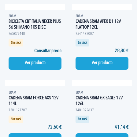
SRAM
SRAM
BICICLETA CBT ITALIA NECER PLUS
CADENA SRAM APEX D1 12V
56 SHIMANO 105 DISC
FLATTOP 120L
765877448
7541482007
Sin stock
En stock
Consultar precio
28,80 €
Ver producto
Ver producto
SRAM
SRAM
CADENA SRAM FORCE AXS 12V
CADENA SRAM GX EAGLE 12V
114L
126L
7501127707
7481022637
Sin stock
En stock
72,60 €
41,14 €