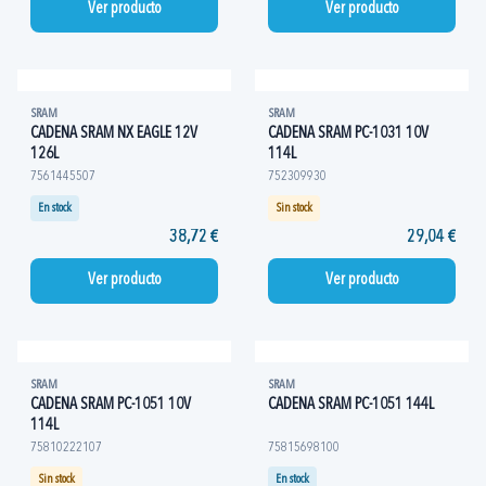
Ver producto
Ver producto
SRAM
SRAM
CADENA SRAM NX EAGLE 12V
CADENA SRAM PC-1031 10V
126L
114L
7561445507
752309930
En stock
Sin stock
38,72 €
29,04 €
Ver producto
Ver producto
SRAM
SRAM
CADENA SRAM PC-1051 10V
CADENA SRAM PC-1051 144L
114L
75810222107
75815698100
Sin stock
En stock