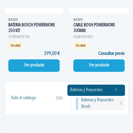
BOSCH
BOSCH
BATERIA BOSCH POWERMORE
CABLE BOSH POWERMORE
250 KIT
300MM
219B16076126
256A1053363
Sin stock
Sin stock
399,00 €
Consultar precio
Ver producto
Ver producto
Baterias y Repuestos
1
Todo el catálogo
5200
Baterias y Repuestos
1
Bosch