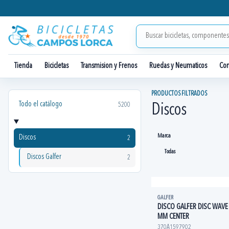
Tienda
Bicicletas
Transmision y Frenos
Ruedas y Neumaticos
Co
PRODUCTOS FILTRADOS
Todo el catálogo
5200
Discos
Marca
Discos
2
Discos Galfer
2
GALFER
DISCO GALFER DISC WAVE
MM CENTER
370A1597902