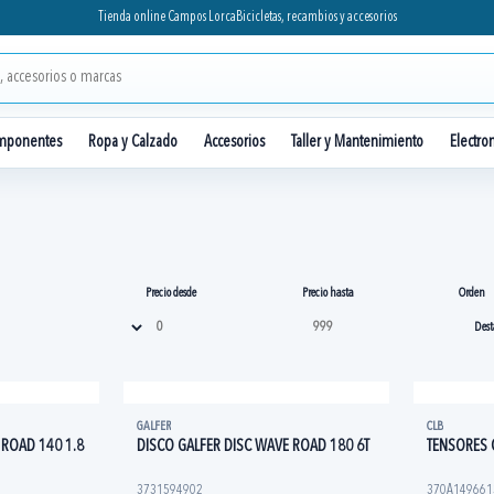
Tienda online Campos Lorca
Bicicletas, recambios y accesorios
mponentes
Ropa y Calzado
Accesorios
Taller y Mantenimiento
Electro
Precio desde
Precio hasta
Orden
GALFER
CLB
 ROAD 140 1.8
DISCO GALFER DISC WAVE ROAD 180 6T
TENSORES 
3731594902
370A149661