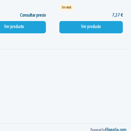
Sin stock
Consultar precio
7,37 €
Ver producto
Ver producto
EliseoGo.com
Powered by