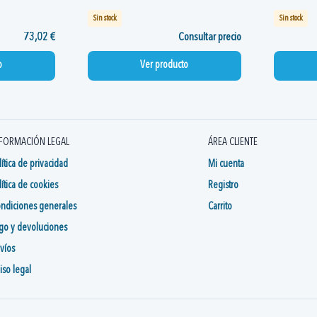
Sin stock
Sin stock
73,02 €
Consultar precio
o
Ver producto
FORMACIÓN LEGAL
ÁREA CLIENTE
lítica de privacidad
Mi cuenta
lítica de cookies
Registro
ndiciones generales
Carrito
go y devoluciones
víos
iso legal