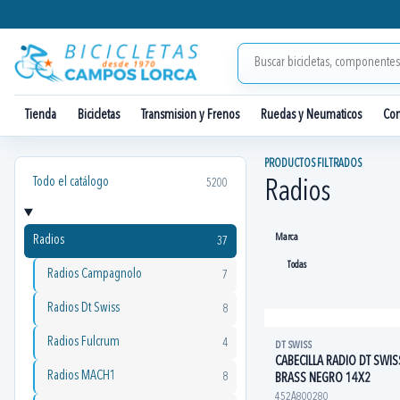
Tienda
Bicicletas
Transmision y Frenos
Ruedas y Neumaticos
Co
PRODUCTOS FILTRADOS
Todo el catálogo
5200
Radios
Marca
Radios
37
Radios Campagnolo
7
Radios Dt Swiss
8
Radios Fulcrum
4
DT SWISS
CABECILLA RADIO DT SWI
Radios MACH1
8
BRASS NEGRO 14X2
452A800280