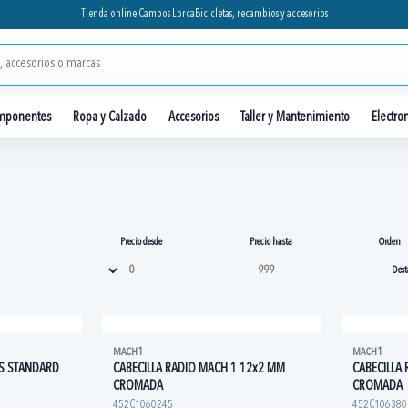
Tienda online Campos Lorca
Bicicletas, recambios y accesorios
mponentes
Ropa y Calzado
Accesorios
Taller y Mantenimiento
Electro
Precio desde
Precio hasta
Orden
MACH1
MACH1
SS STANDARD
CABECILLA RADIO MACH 1 12x2 MM
CABECILLA
CROMADA
CROMADA
452C1060245
452C106380