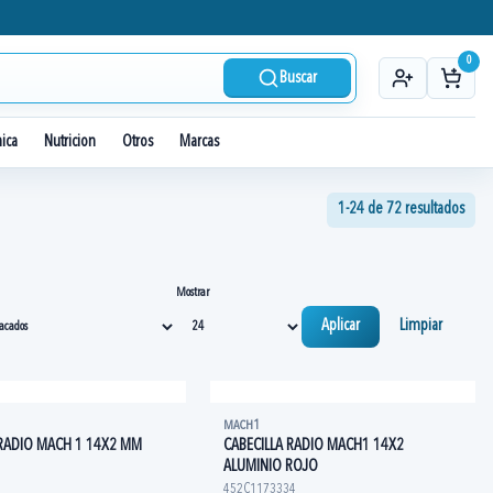
0
Buscar
nica
Nutricion
Otros
Marcas
1-24 de 72 resultados
Mostrar
Aplicar
Limpiar
MACH1
 RADIO MACH 1 14X2 MM
CABECILLA RADIO MACH1 14X2
ALUMINIO ROJO
452C1173334