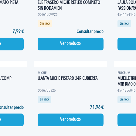
MATO PISTA
EJE TRASERO MICHE REFLEX COMPLETO
JAULA BOL
SIN RODAMIEN
PASSION/R
604A1009926
4541124145
Sin stock
En stock
7,99 €
Consultar precio
o
Ver producto
MICHE
FULCRUM
5/COMP
LLANTA MICHE PISTARD 24R CUBIERTA
MUELLE TR
MTB RM0-0
604A755326
4541256045
En stock
En stock
nsultar precio
71,96 €
o
Ver producto