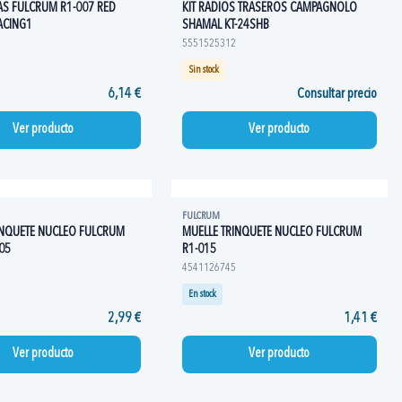
AS FULCRUM R1-007 RED
KIT RADIOS TRASEROS CAMPAGNOLO
ACING1
SHAMAL KT-24SHB
5551525312
Sin stock
6,14 €
Consultar precio
Ver producto
Ver producto
FULCRUM
INQUETE NUCLEO FULCRUM
MUELLE TRINQUETE NUCLEO FULCRUM
05
R1-015
4541126745
En stock
2,99 €
1,41 €
Ver producto
Ver producto