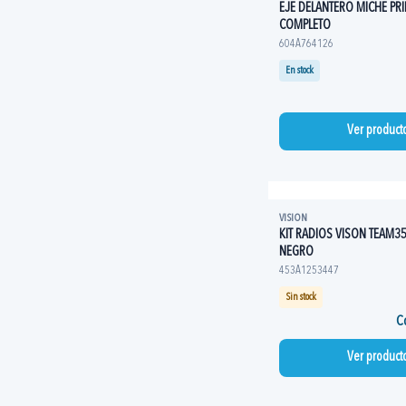
EJE DELANTERO MICHE PRI
COMPLETO
604A764126
En stock
Ver product
VISION
KIT RADIOS VISON TEAM3
NEGRO
453A1253447
Sin stock
Co
Ver product