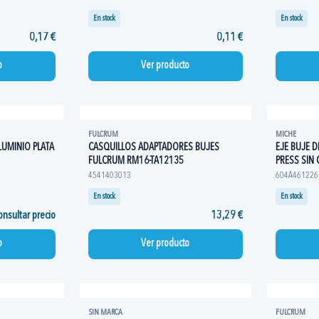
En stock
En stock
0,17 €
0,11 €
o
Ver producto
FULCRUM
MICHE
LUMINIO PLATA
CASQUILLOS ADAPTADORES BUJES
EJE BUJE D
FULCRUM RM16-TA12135
PRESS SIN
4541403013
604A461226
En stock
En stock
nsultar precio
13,29 €
o
Ver producto
SIN MARCA
FULCRUM