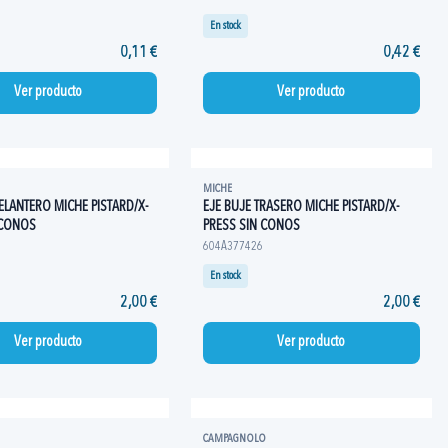
En stock
0,11 €
0,42 €
Ver producto
Ver producto
MICHE
ELANTERO MICHE PISTARD/X-
EJE BUJE TRASERO MICHE PISTARD/X-
 CONOS
PRESS SIN CONOS
604A377426
En stock
2,00 €
2,00 €
Ver producto
Ver producto
CAMPAGNOLO