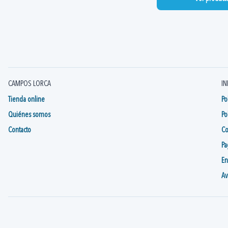
CAMPOS LORCA
IN
Tienda online
Po
Quiénes somos
Po
Contacto
Co
Pa
En
Av