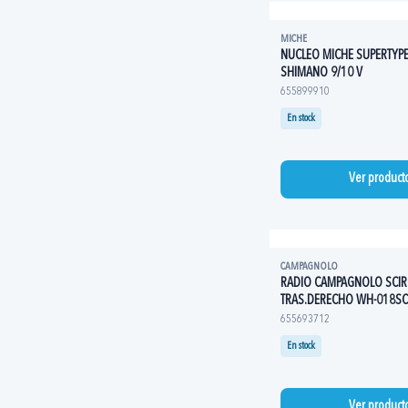
MICHE
NUCLEO MICHE SUPERTYP
SHIMANO 9/10 V
655899910
En stock
Ver product
CAMPAGNOLO
RADIO CAMPAGNOLO SCI
TRAS.DERECHO WH-018S
655693712
En stock
Ver product