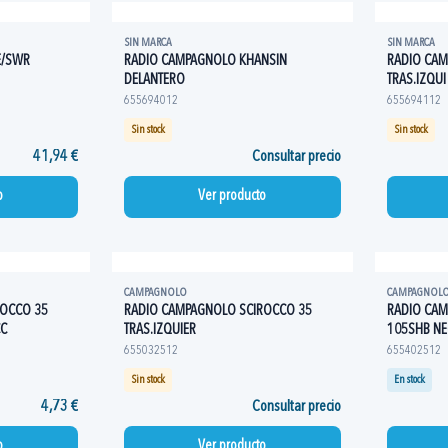
SIN MARCA
SIN MARCA
E/SWR
RADIO CAMPAGNOLO KHANSIN
RADIO CA
DELANTERO
TRAS.IZQUI
655694012
655694112
Sin stock
Sin stock
41,94 €
Consultar precio
o
Ver producto
CAMPAGNOLO
CAMPAGNOL
ROCCO 35
RADIO CAMPAGNOLO SCIROCCO 35
RADIO CA
CC
TRAS.IZQUIER
105SHB NE
655032512
655402512
Sin stock
En stock
4,73 €
Consultar precio
o
Ver producto