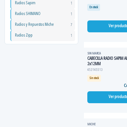
Radios Sapim
1
En stock
Radios SHIMANO
1
Radios y Repuestos Miche
7
Ver product
Radios Zipp
1
SIN MARCA
CABECILLA RADIO SAPIM A
2x12MM
453145513
Sin stock
Co
Ver product
MICHE