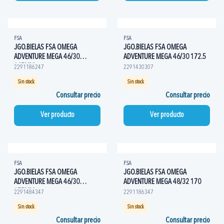
FSA
FSA
JGO.BIELAS FSA OMEGA
JGO.BIELAS FSA OMEGA
ADVENTURE MEGA 46/30
ADVENTURE MEGA 46/30 172.5
165MM
2291186247
2291430307
Sin stock
Sin stock
Consultar precio
Consultar precio
Ver producto
Ver producto
FSA
FSA
JGO.BIELAS FSA OMEGA
JGO.BIELAS FSA OMEGA
ADVENTURE MEGA 46/30
ADVENTURE MEGA 48/32 170
175MM
2291484347
2291186347
Sin stock
Sin stock
Consultar precio
Consultar precio