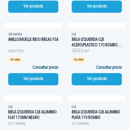
Ver producto
Ver producto
SIN MARCA
CLB
ANILLO/MUELLE BB30 BIELAS FSA
BIELA IZQUIERDA CLB
ACERO/PLASTICO 170 ROMBO
NEGRO
229677250
2301027347
Sin stock
Sin stock
Consultar precio
Consultar precio
Ver producto
Ver producto
CLB
CLB
BIELA IZQUIERDA CLB ALUMINIO
BIELA IZQUIERDA CLB ALUMINIO
FLAT 170MM NEGRO
PLATA 170 ROMBO
2311183486
2311268986