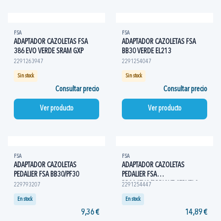
FSA
FSA
ADAPTADOR CAZOLETAS FSA
ADAPTADOR CAZOLETAS FSA
386 EVO VERDE SRAM GXP
BB30 VERDE EL213
2291263947
2291254047
Sin stock
Sin stock
Consultar precio
Consultar precio
Ver producto
Ver producto
FSA
FSA
ADAPTADOR CAZOLETAS
ADAPTADOR CAZOLETAS
PEDALIER FSA BB30/PF30
PEDALIER FSA
BB386EVO/BBRIGHT CERVELO
229793207
2291254447
EL225
En stock
En stock
9,36 €
14,89 €