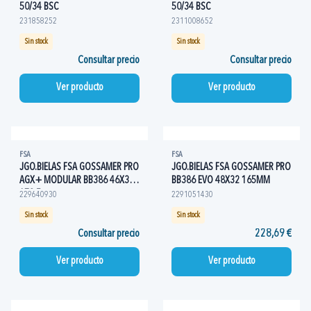
50/34 BSC
50/34 BSC
231858252
2311008652
Sin stock
Sin stock
Consultar precio
Consultar precio
Ver producto
Ver producto
FSA
FSA
JGO.BIELAS FSA GOSSAMER PRO
JGO.BIELAS FSA GOSSAMER PRO
AGX+ MODULAR BB386 46X30
BB386 EVO 48X32 165MM
172.5
229640930
2291051430
Sin stock
Sin stock
Consultar precio
228,69 €
Ver producto
Ver producto