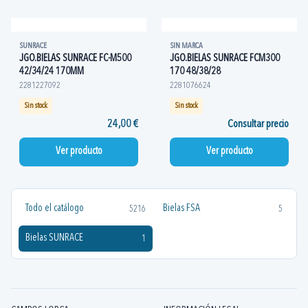
SUNRACE
SIN MARCA
JGO.BIELAS SUNRACE FC-M500
JGO.BIELAS SUNRACE FCM300
42/34/24 170MM
170 48/38/28
2281227092
2281076624
Sin stock
Sin stock
24,00 €
Consultar precio
Ver producto
Ver producto
Todo el catálogo
Bielas FSA
5216
5
Bielas SUNRACE
1