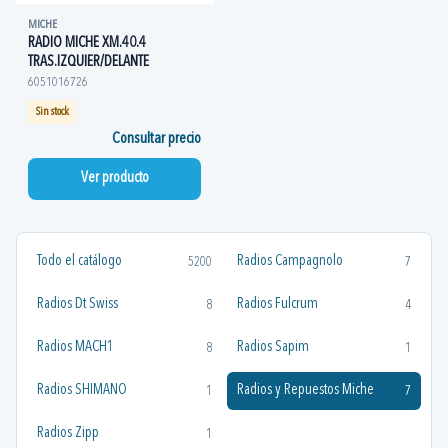
MICHE
RADIO MICHE XM.40.4
TRAS.IZQUIER/DELANTE
6051016726
Sin stock
Consultar precio
Ver producto
Todo el catálogo
Radios Campagnolo
5200
7
Radios Dt Swiss
Radios Fulcrum
8
4
Radios MACH1
Radios Sapim
8
1
Radios SHIMANO
Radios y Repuestos Miche
1
7
Radios Zipp
1