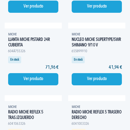
Ver producto
Ver producto
MICHE
MICHE
LLANTA MICHE PISTARD 24R
NUCLEO MICHE SUPERTYPE/SWR
CUBIERTA
SHIMANO 9/10 V
604A755326
655899910
En stock
En stock
71,96 €
41,94 €
Ver producto
Ver producto
MICHE
MICHE
RADIO MICHE REFLEX 5
RADIO MICHE REFLEX 5 TRASERO
TRAS.IZQUIERDO
DERECHO
6041063326
6041003326