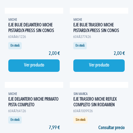
MICHE
MICHE
EJE BUJE DELANTERO MICHE
EJE BUJE TRASERO MICHE
PISTARD/X-PRESS SIN CONOS
PISTARD/X-PRESS SIN CONOS
604A461226
604A377426
En stock
En stock
2,00 €
2,00 €
Ver producto
Ver producto
MICHE
SIN MARCA
EJE DELANTERO MICHE PRIMATO
EJE TRASERO MICHE REFLEX
PISTA COMPLETO
COMPLETO SIN RODAMIEN
604A764126
604A1009926
En stock
Sin stock
7,99 €
Consultar precio