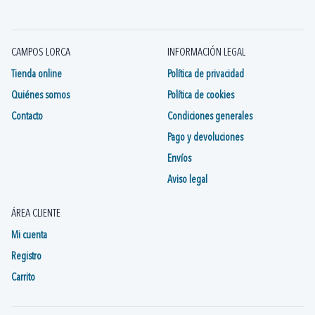
Aceites y Grasas Velox
Aceites y Grasas X-Sauce
1
3
Aceites Zefal
Aceites/Grasas Avid
1
1
CAMPOS LORCA
INFORMACIÓN LEGAL
Grasas y Aceites SHIMANO
1
Tienda online
Política de privacidad
Quiénes somos
Política de cookies
Contacto
Condiciones generales
Pago y devoluciones
Envíos
Aviso legal
ÁREA CLIENTE
Mi cuenta
Registro
Carrito