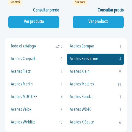
Sin stock
Sin stock
Consultar precio
Consultar precio
Ver producto
Ver producto
Todo el catálogo
Aceites Bompar
5216
1
Aceites Chepark
Aceites Finish Line
3
4
Aceites Flectr
Aceites Klein
2
9
Aceites Merlin
Aceites Motorex
1
11
Aceites MUC-OFF
Aceites Soudal
4
1
Aceites Velox
Aceites WD40
3
1
Aceites Weldtite
Aceites X-Sauce
10
6