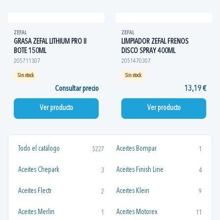
ZEFAL
ZEFAL
GRASA ZEFAL LITHIUM PRO II
LIMPIADOR ZEFAL FRENOS
BOTE 150ML
DISCO SPRAY 400ML
205711307
2051470307
Sin stock
Sin stock
Consultar precio
13,19 €
Ver producto
Ver producto
Todo el catálogo
Aceites Bompar
5227
1
Aceites Chepark
Aceites Finish Line
3
4
Aceites Flectr
Aceites Klein
2
9
Aceites Merlin
Aceites Motorex
1
11