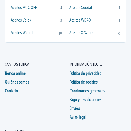
Aceites MUC-OFF
Aceites Soudal
4
1
Aceites Velox
Aceites WD40
3
1
Aceites Weldtite
Aceites X-Sauce
10
6
Aceites y Grasas Velox
Aceites y Grasas X-Sauce
1
3
Aceites Zefal
Aceites/Grasas Avid
1
1
CAMPOS LORCA
INFORMACIÓN LEGAL
Grasas y Aceites SHIMANO
1
Tienda online
Política de privacidad
Quiénes somos
Política de cookies
Contacto
Condiciones generales
Pago y devoluciones
Envíos
Aviso legal