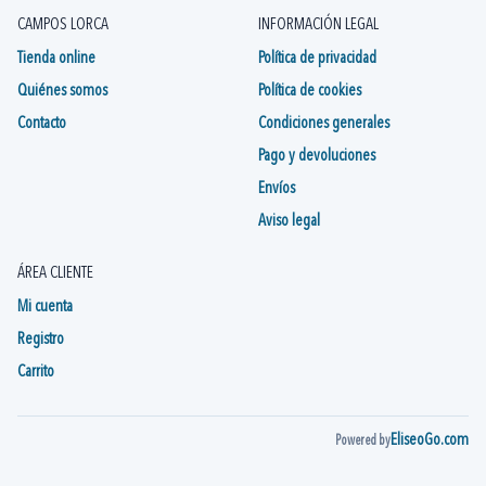
Aceites Zefal
Aceites/Grasas Avid
1
1
CAMPOS LORCA
INFORMACIÓN LEGAL
Grasas y Aceites SHIMANO
1
Tienda online
Política de privacidad
Quiénes somos
Política de cookies
Contacto
Condiciones generales
Pago y devoluciones
Envíos
Aviso legal
ÁREA CLIENTE
Mi cuenta
Registro
Carrito
EliseoGo.com
Powered by