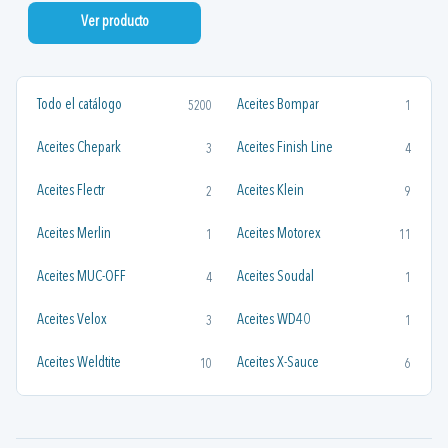
Ver producto
Todo el catálogo
Aceites Bompar
5200
1
Aceites Chepark
Aceites Finish Line
3
4
Aceites Flectr
Aceites Klein
2
9
Aceites Merlin
Aceites Motorex
1
11
Aceites MUC-OFF
Aceites Soudal
4
1
Aceites Velox
Aceites WD40
3
1
Aceites Weldtite
Aceites X-Sauce
10
6
Aceites y Grasas Velox
Aceites y Grasas X-Sauce
1
3