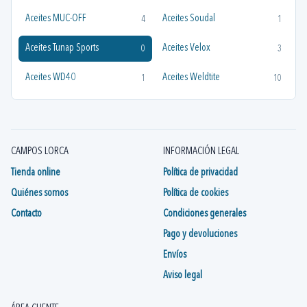
Aceites MUC-OFF
Aceites Soudal
4
1
Aceites Tunap Sports
Aceites Velox
0
3
Aceites WD40
Aceites Weldtite
1
10
Aceites X-Sauce
Aceites y Grasas Velox
6
1
Aceites y Grasas X-Sauce
Aceites Zefal
3
1
CAMPOS LORCA
INFORMACIÓN LEGAL
Aceites/Grasas Avid
Grasas y Aceites SHIMANO
1
1
Tienda online
Política de privacidad
Quiénes somos
Política de cookies
Contacto
Condiciones generales
Pago y devoluciones
Envíos
Aviso legal