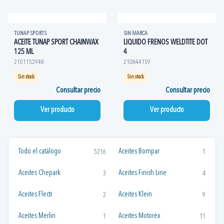
TUNAP SPORTS
SIN MARCA
ACEITE TUNAP SPORT CHAINWAX
LIQUIDO FRENOS WELDTITE DOT
125 ML
4
2101152948
210844159
Sin stock
Sin stock
Consultar precio
Consultar precio
Ver producto
Ver producto
Todo el catálogo
Aceites Bompar
5216
1
Aceites Chepark
Aceites Finish Line
3
4
Aceites Flectr
Aceites Klein
2
9
Aceites Merlin
Aceites Motorex
1
11