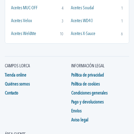
Aceites MUC-OFF
Aceites Soudal
4
1
Aceites Velox
Aceites WD40
3
1
Aceites Weldtite
Aceites X-Sauce
10
6
Aceites y Grasas Velox
Aceites y Grasas X-Sauce
1
3
Aceites Zefal
Aceites/Grasas Avid
1
1
CAMPOS LORCA
INFORMACIÓN LEGAL
Grasas y Aceites SHIMANO
1
Tienda online
Política de privacidad
Quiénes somos
Política de cookies
Contacto
Condiciones generales
Pago y devoluciones
Envíos
Aviso legal