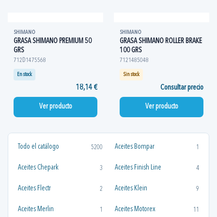
SHIMANO
SHIMANO
GRASA SHIMANO PREMIUM 50
GRASA SHIMANO ROLLER BRAKE
GRS
100 GRS
712D1475568
7121485048
En stock
Sin stock
18,14 €
Consultar precio
Ver producto
Ver producto
Todo el catálogo
Aceites Bompar
5200
1
Aceites Chepark
Aceites Finish Line
3
4
Aceites Flectr
Aceites Klein
2
9
Aceites Merlin
Aceites Motorex
1
11