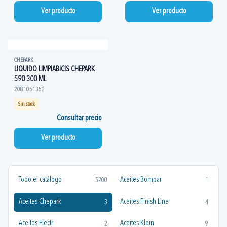
Ver producto
Ver producto
CHEPARK
LIQUIDO LIMPIABICIS CHEPARK
590 300 ML
2081051352
Sin stock
Consultar precio
Ver producto
Todo el catálogo
Aceites Bompar
5200
1
Aceites Chepark
Aceites Finish Line
3
4
Aceites Flectr
Aceites Klein
2
9