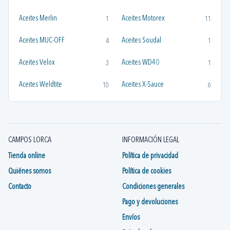
Aceites Merlin
Aceites Motorex
1
11
Aceites MUC-OFF
Aceites Soudal
4
1
Aceites Velox
Aceites WD40
3
1
Aceites Weldtite
Aceites X-Sauce
10
6
Aceites y Grasas Velox
Aceites y Grasas X-Sauce
1
3
Aceites Zefal
Aceites/Grasas Avid
1
1
CAMPOS LORCA
INFORMACIÓN LEGAL
Grasas y Aceites SHIMANO
1
Tienda online
Política de privacidad
Quiénes somos
Política de cookies
Contacto
Condiciones generales
Pago y devoluciones
Envíos