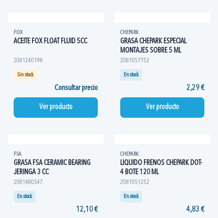
FOX
CHEPARK
ACEITE FOX FLOAT FLUID 5CC
GRASA CHEPARK ESPECIAL
MONTAJES SOBRE 5 ML
2081240198
2081057752
Sin stock
En stock
Consultar precio
2,29 €
Ver producto
Ver producto
FSA
CHEPARK
GRASA FSA CERAMIC BEARING
LIQUIDO FRENOS CHEPARK DOT-
JERINGA 3 CC
4 BOTE 120 ML
2081480547
2081051252
En stock
En stock
12,10 €
4,83 €