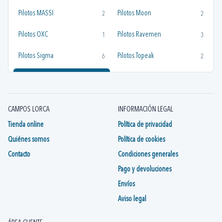
Pilotos MASSI
Pilotos Moon
2
2
Pilotos OXC
Pilotos Ravemen
1
3
Pilotos Sigma
Pilotos Topeak
6
2
Pilotos XLC
0
CAMPOS LORCA
INFORMACIÓN LEGAL
Tienda online
Política de privacidad
Quiénes somos
Política de cookies
Contacto
Condiciones generales
Pago y devoluciones
Envíos
Aviso legal