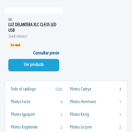
XLC
LUZ DELANTERA XLC CL-E05 LED
USB
364A1488407
Sin stock
Consultar precio
Ver producto
Todo el catálogo
Pilotos Cateye
5200
4
Pilotos Force
Pilotos Herrmans
4
1
Pilotos Igpsport
Pilotos Knog
2
1
Pilotos Kryptonite
Pilotos Lezyne
2
2