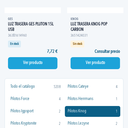
GES
KNOG
LUZ TRASERA GES PLUTON 15L
LUZ TRASERA KNOG POP
USB
CARBON
363B1614960
3651424031
En stock
Sin stock
7,72 €
Consultar precio
Ver producto
Ver producto
Todo el catálogo
Pilotos Cateye
5208
4
Pilotos Force
Pilotos Herrmans
4
1
Pilotos Igpsport
Pilotos Knog
2
1
Pilotos Kryptonite
Pilotos Lezyne
2
2