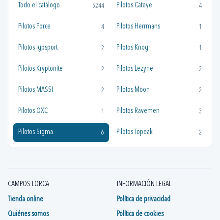
Todo el catálogo
Pilotos Cateye
5244
4
Pilotos Force
Pilotos Herrmans
4
1
Pilotos Igpsport
Pilotos Knog
2
1
Pilotos Kryptonite
Pilotos Lezyne
2
2
Pilotos MASSI
Pilotos Moon
2
2
Pilotos OXC
Pilotos Ravemen
1
3
Pilotos Sigma
Pilotos Topeak
6
2
CAMPOS LORCA
INFORMACIÓN LEGAL
Tienda online
Política de privacidad
Quiénes somos
Política de cookies