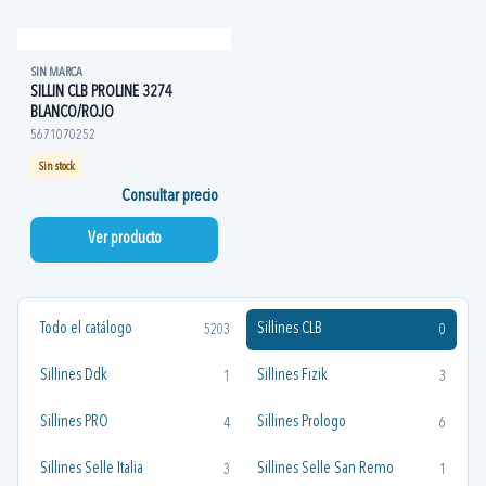
SIN MARCA
SILLIN CLB PROLINE 3274
BLANCO/ROJO
5671070252
Sin stock
Consultar precio
Ver producto
Todo el catálogo
Sillines CLB
5203
0
Sillines Ddk
Sillines Fizik
1
3
Sillines PRO
Sillines Prologo
4
6
Sillines Selle Italia
Sillines Selle San Remo
3
1