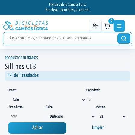
Tienda online Campos Lorca
Bicicletas, recambios y accesorios
0
PRODUCTOS FILTRADOS
Sillines CLB
1-1 de 1 resultados
Marca
Precio desde
Precio hasta
Orden
Mostrar
Aplicar
Limpiar