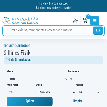
Tienda online Campos Lorca
Bicicletas, recambios y accesorios
0
PRODUCTOS FILTRADOS
Sillines Fizik
1-5 de 5 resultados
Marca
Precio desde
Precio hasta
Orden
Mostrar
Aplicar
Limpiar