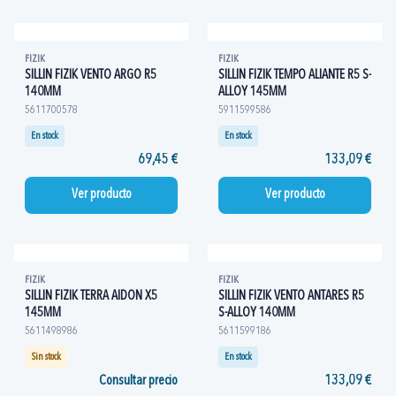
FIZIK
FIZIK
SILLIN FIZIK VENTO ARGO R5
SILLIN FIZIK TEMPO ALIANTE R5 S-
140MM
ALLOY 145MM
5611700578
5911599586
En stock
En stock
69,45 €
133,09 €
Ver producto
Ver producto
FIZIK
FIZIK
SILLIN FIZIK TERRA AIDON X5
SILLIN FIZIK VENTO ANTARES R5
145MM
S-ALLOY 140MM
5611498986
5611599186
Sin stock
En stock
Consultar precio
133,09 €