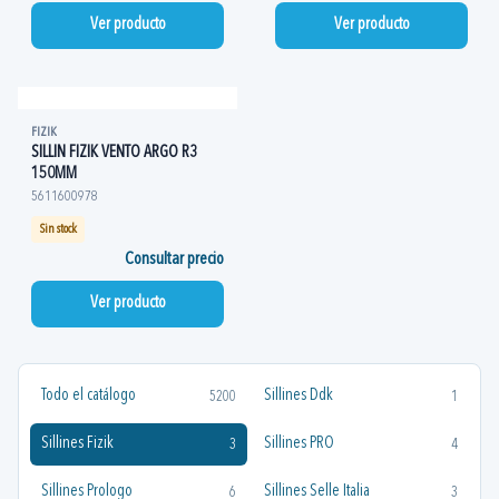
Ver producto
Ver producto
FIZIK
SILLIN FIZIK VENTO ARGO R3
150MM
5611600978
Sin stock
Consultar precio
Ver producto
Todo el catálogo
Sillines Ddk
5200
1
Sillines Fizik
Sillines PRO
3
4
Sillines Prologo
Sillines Selle Italia
6
3