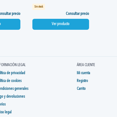
Sin stock
nsultar precio
Consultar precio
o
Ver producto
FORMACIÓN LEGAL
ÁREA CLIENTE
lítica de privacidad
Mi cuenta
lítica de cookies
Registro
ndiciones generales
Carrito
go y devoluciones
víos
iso legal