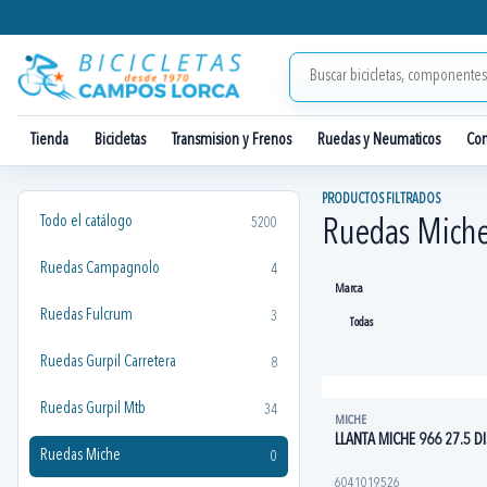
Tienda
Bicicletas
Transmision y Frenos
Ruedas y Neumaticos
Co
PRODUCTOS FILTRADOS
Todo el catálogo
5200
Ruedas Mich
Ruedas Campagnolo
4
Marca
Ruedas Fulcrum
3
Ruedas Gurpil Carretera
8
Ruedas Gurpil Mtb
34
MICHE
LLANTA MICHE 966 27.5 DI
Ruedas Miche
0
6041019526