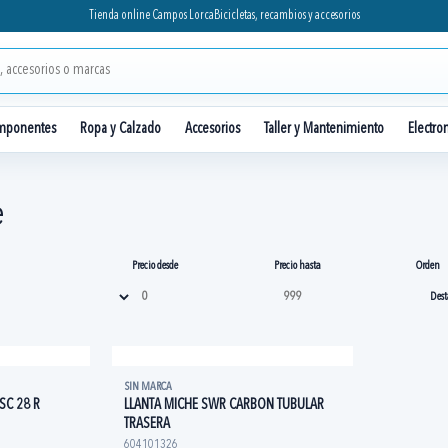
Tienda online Campos Lorca
Bicicletas, recambios y accesorios
mponentes
Ropa y Calzado
Accesorios
Taller y Mantenimiento
Electro
e
Precio desde
Precio hasta
Orden
SIN MARCA
SC 28 R
LLANTA MICHE SWR CARBON TUBULAR
TRASERA
604101326