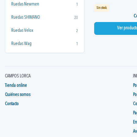
Ruedas Newmen
1
Sin stock
Co
Ruedas SHIMANO
20
Ver product
Ruedas Velox
2
Ruedas Wag
1
CAMPOS LORCA
IN
Tienda online
Po
Quiénes somos
Po
Contacto
Co
Pa
En
Av