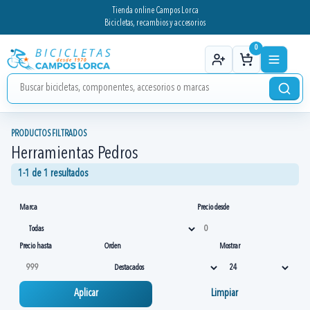
Tienda online Campos Lorca
Bicicletas, recambios y accesorios
0
PRODUCTOS FILTRADOS
Herramientas Pedros
1-1 de 1 resultados
Marca
Precio desde
Precio hasta
Orden
Mostrar
Aplicar
Limpiar