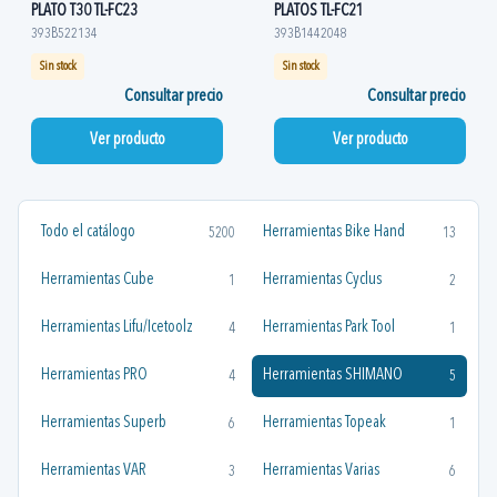
PLATO T30 TL-FC23
PLATOS TL-FC21
393B522134
393B1442048
Sin stock
Sin stock
Consultar precio
Consultar precio
Ver producto
Ver producto
Todo el catálogo
Herramientas Bike Hand
5200
13
Herramientas Cube
Herramientas Cyclus
1
2
Herramientas Lifu/Icetoolz
Herramientas Park Tool
4
1
Herramientas PRO
Herramientas SHIMANO
4
5
Herramientas Superb
Herramientas Topeak
6
1
Herramientas VAR
Herramientas Varias
3
6