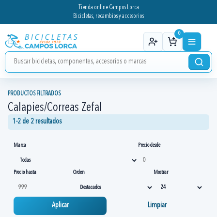
Tienda online Campos Lorca
Bicicletas, recambios y accesorios
0
PRODUCTOS FILTRADOS
Calapies/Correas Zefal
1-2 de 2 resultados
Marca
Precio desde
Precio hasta
Orden
Mostrar
Aplicar
Limpiar