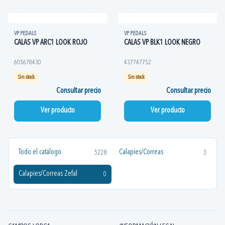
VP PEDALS
VP PEDALS
CALAS VP ARC1 LOOK ROJO
CALAS VP BLK1 LOOK NEGRO
605678430
437747752
Sin stock
Sin stock
Consultar precio
Consultar precio
Ver producto
Ver producto
Todo el catálogo
Calapies/Correas
5228
3
Calapies/Correas Zefal
0