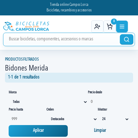
Tienda online Campos Lorca
Bicicletas, recambios y accesorios
0
PRODUCTOS FILTRADOS
Bidones Merida
1-1 de 1 resultados
Marca
Precio desde
Precio hasta
Orden
Mostrar
Aplicar
Limpiar