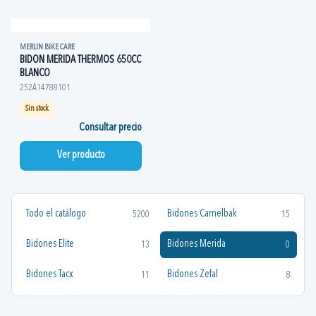
MERLIN BIKE CARE
BIDON MERIDA THERMOS 650CC
BLANCO
252A14788101
Sin stock
Consultar precio
Ver producto
Todo el catálogo
Bidones Camelbak
5200
15
Bidones Elite
Bidones Merida
13
0
Bidones Tacx
Bidones Zefal
11
8