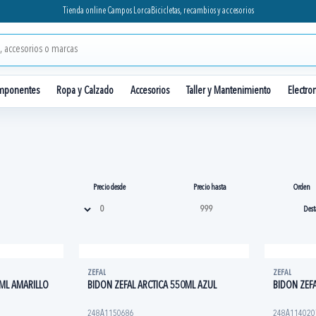
Tienda online Campos Lorca
Bicicletas, recambios y accesorios
mponentes
Ropa y Calzado
Accesorios
Taller y Mantenimiento
Electro
Precio desde
Precio hasta
Orden
ZEFAL
ZEFAL
0ML AMARILLO
BIDON ZEFAL ARCTICA 550ML AZUL
BIDON ZEF
248A1150686
248A114020