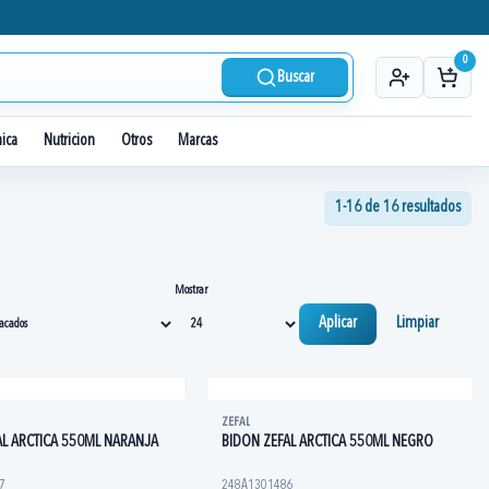
0
Buscar
nica
Nutricion
Otros
Marcas
1-16 de 16 resultados
Mostrar
Aplicar
Limpiar
ZEFAL
AL ARCTICA 550ML NARANJA
BIDON ZEFAL ARCTICA 550ML NEGRO
7
248A1301486