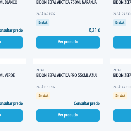
0ML BLANCO
BIDON ZEFAL ARCTICA 750ML NARANJA
BIDON ZEF
248A1491507
248A124530
En stock
En stock
nsultar precio
8,21 €
o
Ver producto
ZEFAL
ZEFAL
0ML VERDE
BIDON ZEFAL ARCTICA PRO 550ML AZUL
BIDON ZEFA
248A1153707
248A147510
Sin stock
Sin stock
nsultar precio
Consultar precio
o
Ver producto