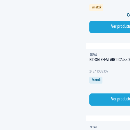
Sin stock
Co
Ver product
ZEFAL
BIDON ZEFAL ARCTICA 55
248A1038307
En stock
Ver product
ZEFAL