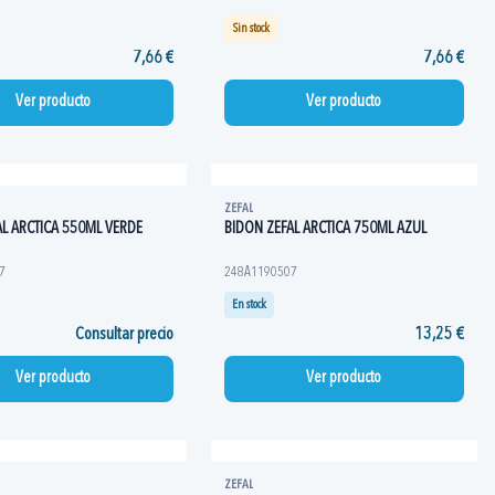
Sin stock
7,66 €
7,66 €
Ver producto
Ver producto
ZEFAL
AL ARCTICA 550ML VERDE
BIDON ZEFAL ARCTICA 750ML AZUL
7
248A1190507
En stock
Consultar precio
13,25 €
Ver producto
Ver producto
ZEFAL