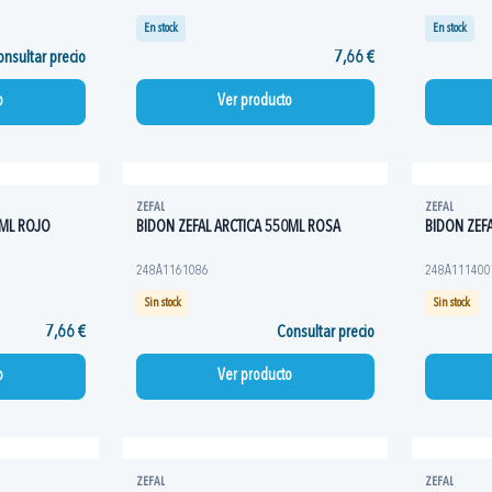
En stock
En stock
nsultar precio
7,66 €
o
Ver producto
ZEFAL
ZEFAL
0ML ROJO
BIDON ZEFAL ARCTICA 550ML ROSA
BIDON ZEF
248A1161086
248A111400
Sin stock
Sin stock
7,66 €
Consultar precio
o
Ver producto
ZEFAL
ZEFAL