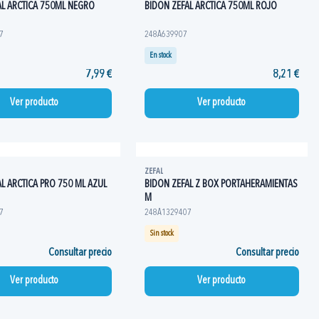
AL ARCTICA 750ML NEGRO
BIDON ZEFAL ARCTICA 750ML ROJO
7
248A639907
En stock
7,99 €
8,21 €
Ver producto
Ver producto
ZEFAL
L ARCTICA PRO 750 ML AZUL
BIDON ZEFAL Z BOX PORTAHERAMIENTAS
M
7
248A1329407
Sin stock
Consultar precio
Consultar precio
Ver producto
Ver producto