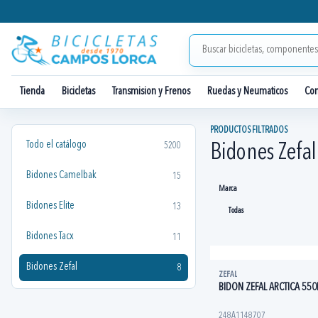
Tienda
Bicicletas
Transmision y Frenos
Ruedas y Neumaticos
Co
PRODUCTOS FILTRADOS
Todo el catálogo
5200
Bidones Zefal
Bidones Camelbak
15
Marca
Bidones Elite
13
Bidones Tacx
11
Bidones Zefal
8
ZEFAL
BIDON ZEFAL ARCTICA 55
248A1148707