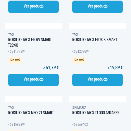
Ver producto
Ver producto
TACX
TACX
RODILLO TACX FLOW SMART
RODILLO TACX FLUX S SMART
T2240
4581177394
4581209894
Sin stock
Sin stock
361,79 €
719,89 €
Ver producto
Ver producto
TACX
SIN MARCA
RODILLO TACX NEO 2T SMART
RODILLO TACX T1000 ANTARES
4581583294
458568402