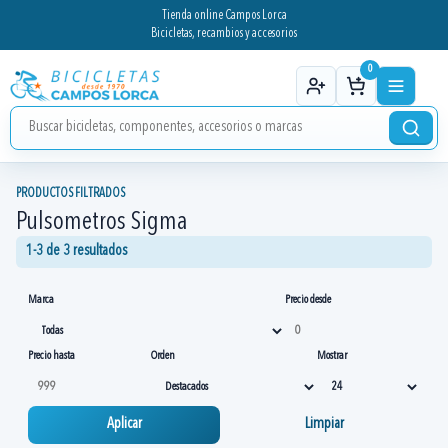
Tienda online Campos Lorca
Bicicletas, recambios y accesorios
0
PRODUCTOS FILTRADOS
Pulsometros Sigma
1-3 de 3 resultados
Marca
Precio desde
Precio hasta
Orden
Mostrar
Aplicar
Limpiar