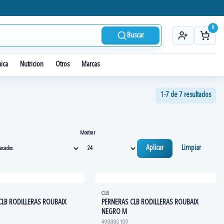
0
Buscar
nica
Nutricion
Otros
Marcas
1-7 de 7 resultados
Mostrar
Aplicar
Limpiar
CLB
CLB RODILLERAS ROUBAIX
PERNERAS CLB RODILLERAS ROUBAIX
NEGRO M
498880109