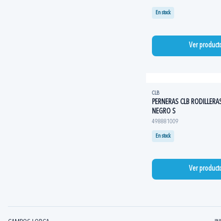
En stock
Ver product
CLB
PERNERAS CLB RODILLERA
NEGRO S
498881009
En stock
Ver product