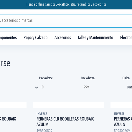
Tienda online Campos Lorca
Bicicletas, recambios y accesorios
mponentes
Ropa y Calzado
Accesorios
Taller y Mantenimiento
Electro
rse
Precio desde
Precio hasta
Orden
INVERSE
INVERSE
S ROUBAIX
PERNERAS CLB RODILLERAS ROUBAIX
PERNERAS 
AZUL M
AZUL S
498500509
509500609