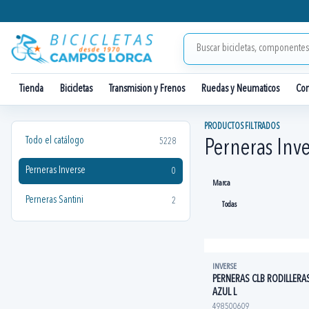
Tienda
Bicicletas
Transmision y Frenos
Ruedas y Neumaticos
Co
PRODUCTOS FILTRADOS
Todo el catálogo
5228
Perneras Inve
Perneras Inverse
0
Marca
Perneras Santini
2
INVERSE
PERNERAS CLB RODILLERA
AZUL L
498500609