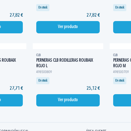
En stock
En stock
27,82 €
27,82 €
o
Ver producto
CLB
CLB
S ROUBAIX
PERNERAS CLB RODILLERAS ROUBAIX
PERNERAS 
ROJO L
ROJO M
498500809
498500709
En stock
En stock
27,71 €
25,12 €
o
Ver producto