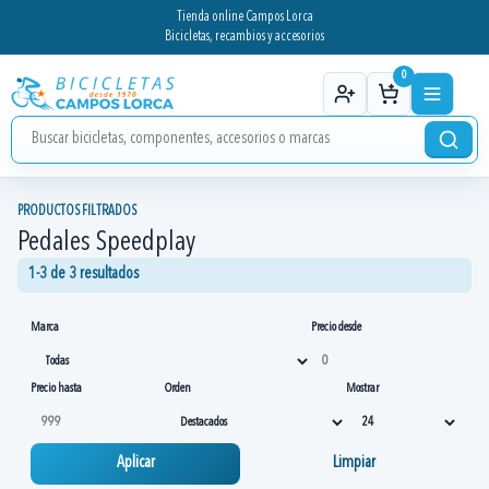
Tienda online Campos Lorca
Bicicletas, recambios y accesorios
0
PRODUCTOS FILTRADOS
Pedales Speedplay
1-3 de 3 resultados
Marca
Precio desde
Precio hasta
Orden
Mostrar
Aplicar
Limpiar