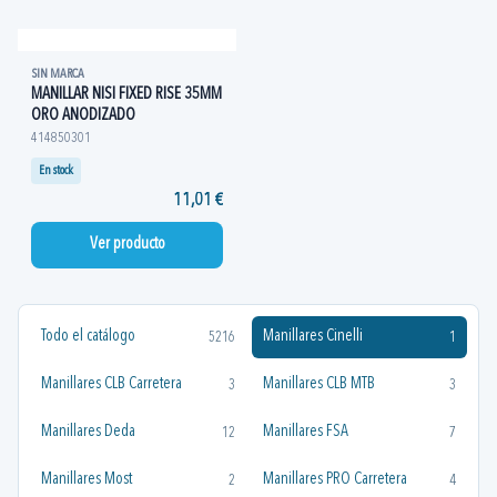
SIN MARCA
MANILLAR NISI FIXED RISE 35MM
ORO ANODIZADO
414850301
En stock
11,01 €
Ver producto
Todo el catálogo
Manillares Cinelli
5216
1
Manillares CLB Carretera
Manillares CLB MTB
3
3
Manillares Deda
Manillares FSA
12
7
Manillares Most
Manillares PRO Carretera
2
4