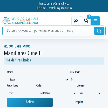
Tienda online Campos Lorca
Bicicletas, recambios y accesorios
0
PRODUCTOS FILTRADOS
Manillares Cinelli
1-1 de 1 resultados
Marca
Precio desde
Precio hasta
Orden
Mostrar
Aplicar
Limpiar