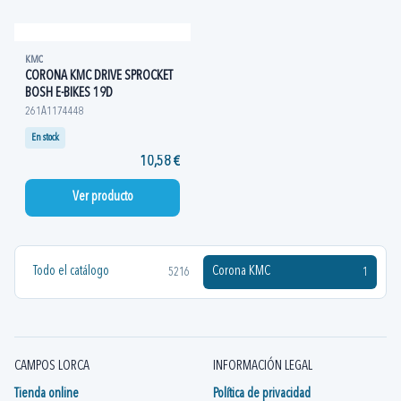
KMC
CORONA KMC DRIVE SPROCKET
BOSH E-BIKES 19D
261A1174448
En stock
10,58 €
Ver producto
Todo el catálogo
Corona KMC
5216
1
CAMPOS LORCA
INFORMACIÓN LEGAL
Tienda online
Política de privacidad