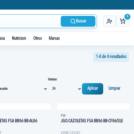
0
Buscar
nica
Nutricion
Otros
Marcas
1-8 de 8 resultados
Mostrar
Aplicar
Limpiar
FSA
ETAS FSA BB86 BB-AL86
JGO.CAZOLETAS FSA BB86 BB-CF86/SLE
7
229A1125347