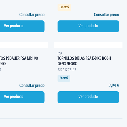
Sin stock
Consultar precio
Consultar precio
Ver producto
Ver producto
FSA
OS PEDALIER FSA MR190
TORNILLOS BIELAS FSA E-BIKE BOSH
-2RS
GEN3 NEGRO
7
229A1207147
En stock
Consultar precio
3,94 €
Ver producto
Ver producto