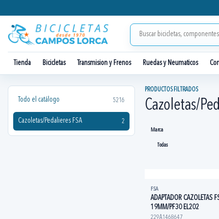
Tienda
Bicicletas
Transmision y Frenos
Ruedas y Neumaticos
Co
PRODUCTOS FILTRADOS
Todo el catálogo
5216
Cazoletas/Ped
Cazoletas/Pedalieres FSA
2
Marca
FSA
ADAPTADOR CAZOLETAS F
19MM/PF30 EL202
229A1468647