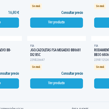
Sin stock
Sin stock
16,80 €
Consultar precio
o
Ver producto
FSA
FSA
EVO BB-
JGO.CAZOLETAS FSA MEGAEXO BB8681
RODAMIENT
DI2 BSC
BB30 6806
229A326647
229A112524
Sin stock
Sin stock
nsultar precio
Consultar precio
o
Ver producto