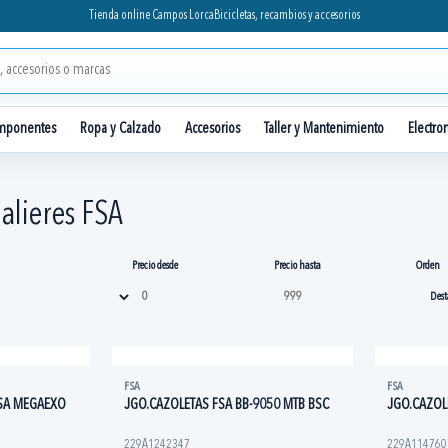
Tienda online Campos Lorca
Bicicletas, recambios y accesorios
mponentes
Ropa y Calzado
Accesorios
Taller y Mantenimiento
Electro
alieres FSA
Precio desde
Precio hasta
Orden
FSA
FSA
SA MEGAEXO
JGO.CAZOLETAS FSA BB-9050 MTB BSC
JGO.CAZOL
229A1242347
229A114760