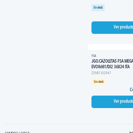
En stock
Ver product
FSA
JGO.CAZOLETAS FSA MEGA
EVO8681/DI2 36X24 ITA
229A1102947
Sin stock
Co
Ver product