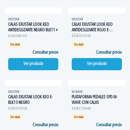
EXUSTAR
EXUSTAR
CALAS EXUSTAR LOOK KEO
CALAS EXUSTAR LOOK KEO
ANTIDESLIZANTE NEGRO BLK11+
ANTIDESLIZANTE ROJO E-
ARC11+
435A1080105
435A1074728
Sin stock
Sin stock
Consultar precio
Consultar precio
Ver producto
Ver producto
EXUSTAR
M-WAVE
CALAS EXUSTAR LOOK KEO E-
PLATAFORMA PEDALES SPD M-
BLK10 NEGRO
WAVE CON CALAS
435A1070928
435A1159448
Sin stock
Sin stock
Consultar precio
Consultar precio