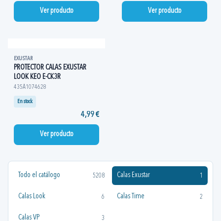
Ver producto
Ver producto
EXUSTAR
PROTECTOR CALAS EXUSTAR
LOOK KEO E-CK3R
435A1074628
En stock
4,99 €
Ver producto
Todo el catálogo
Calas Exustar
5208
1
Calas Look
Calas Time
6
2
Calas VP
3