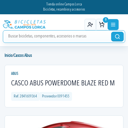
Tienda online Campos Lorca
Bicicletas, recambios y accesorios
0
Inicio
Cascos Abus
/
ABUS
CASCO ABUS POWERDOME BLAZE RED M
Ref.
2841609364
Proveedor
0091455