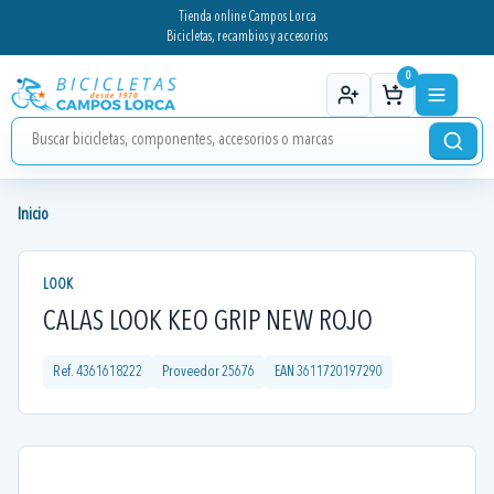
Tienda online Campos Lorca
Bicicletas, recambios y accesorios
0
Inicio
LOOK
CALAS LOOK KEO GRIP NEW ROJO
Ref.
4361618222
Proveedor
25676
EAN
3611720197290