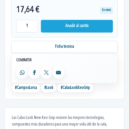
17,64 €
En stock
Anadir al carrito
Ficha tecnica
COMPARTIR
WhatsApp
Facebook
X
Email
#
CamposLorca
#
Look
#
CalasLookKeoGrip
Las Calas Look New Keo Grip reúnen las mejores tecnologías,
compuestos más duraderos para una mayor vida útil de la cala,