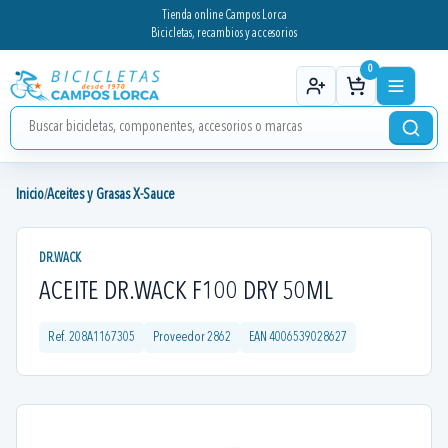
Tienda online Campos Lorca
Bicicletas, recambios y accesorios
0
Inicio
Aceites y Grasas X-Sauce
/
DR.WACK
ACEITE DR.WACK F100 DRY 50ML
Ref.
208A1167305
Proveedor
2862
EAN
4006539028627