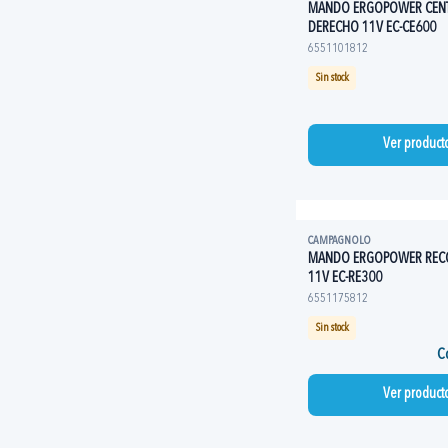
MANDO ERGOPOWER CEN
DERECHO 11V EC-CE600
6551101812
Sin stock
Ver product
CAMPAGNOLO
MANDO ERGOPOWER REC
11V EC-RE300
6551175812
Sin stock
Co
Ver product