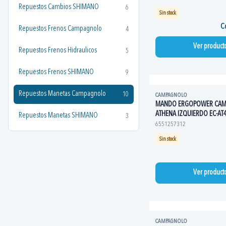
Repuestos Cambios SHIMANO
6
Sin stock
Co
Repuestos Frenos Campagnolo
4
Ver product
Repuestos Frenos Hidraulicos
5
Repuestos Frenos SHIMANO
9
Repuestos Manetas Campagnolo
10
CAMPAGNOLO
MANDO ERGOPOWER CA
ATHENA IZQUIERDO EC-AT
Repuestos Manetas SHIMANO
3
6551257312
Sin stock
Ver product
CAMPAGNOLO