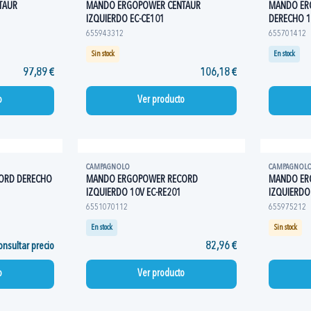
TAUR
MANDO ERGOPOWER CENTAUR
MANDO ER
IZQUIERDO EC-CE101
DERECHO 1
655943312
655701412
Sin stock
En stock
97,89 €
106,18 €
o
Ver producto
CAMPAGNOLO
CAMPAGNOL
ORD DERECHO
MANDO ERGOPOWER RECORD
MANDO ER
IZQUIERDO 10V EC-RE201
IZQUIERDO
6551070112
655975212
En stock
Sin stock
nsultar precio
82,96 €
o
Ver producto