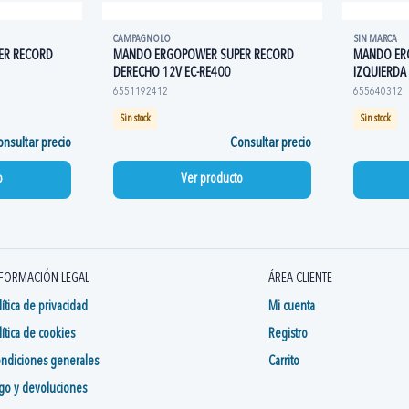
CAMPAGNOLO
SIN MARCA
ER RECORD
MANDO ERGOPOWER SUPER RECORD
MANDO ER
DERECHO 12V EC-RE400
IZQUIERDA
6551192412
655640312
Sin stock
Sin stock
nsultar precio
Consultar precio
o
Ver producto
FORMACIÓN LEGAL
ÁREA CLIENTE
lítica de privacidad
Mi cuenta
lítica de cookies
Registro
ndiciones generales
Carrito
go y devoluciones