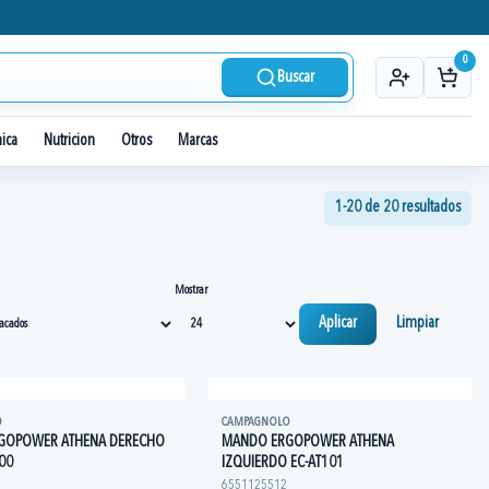
0
Buscar
nica
Nutricion
Otros
Marcas
1-20 de 20 resultados
Mostrar
Aplicar
Limpiar
O
CAMPAGNOLO
GOPOWER ATHENA DERECHO
MANDO ERGOPOWER ATHENA
00
IZQUIERDO EC-AT101
6551125512