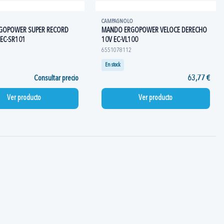
CAMPAGNOLO
GOPOWER SUPER RECORD
MANDO ERGOPOWER VELOCE DERECHO
 EC-SR101
10V EC-VL100
6551078112
En stock
Consultar precio
63,77 €
Ver producto
Ver producto