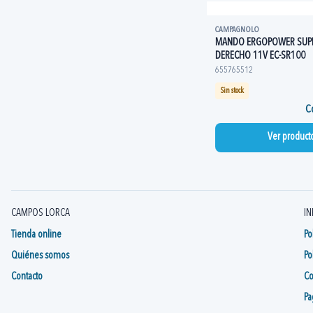
CAMPAGNOLO
MANDO ERGOPOWER SUP
DERECHO 11V EC-SR100
655765512
Sin stock
Co
Ver product
CAMPOS LORCA
IN
Tienda online
Po
Quiénes somos
Po
Contacto
Co
Pa