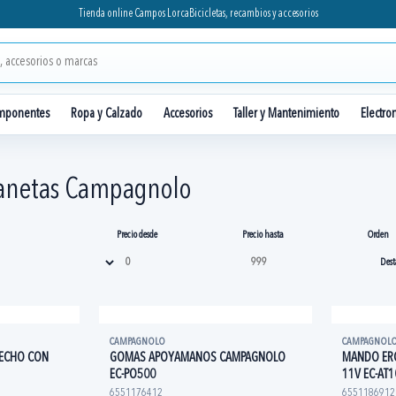
Tienda online Campos Lorca
Bicicletas, recambios y accesorios
mponentes
Ropa y Calzado
Accesorios
Taller y Mantenimiento
Electro
anetas Campagnolo
Precio desde
Precio hasta
Orden
CAMPAGNOLO
CAMPAGNOL
RECHO CON
GOMAS APOYAMANOS CAMPAGNOLO
MANDO ER
EC-PO500
11V EC-AT1
6551176412
6551186912