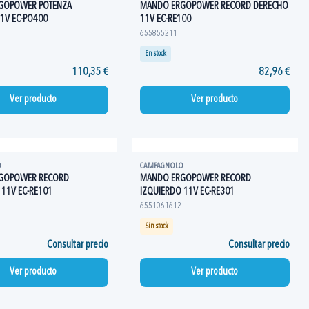
GOPOWER POTENZA
MANDO ERGOPOWER RECORD DERECHO
1V EC-PO400
11V EC-RE100
655855211
En stock
110,35 €
82,96 €
Ver producto
Ver producto
O
CAMPAGNOLO
GOPOWER RECORD
MANDO ERGOPOWER RECORD
 11V EC-RE101
IZQUIERDO 11V EC-RE301
6551061612
Sin stock
Consultar precio
Consultar precio
Ver producto
Ver producto