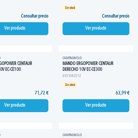
Sin stock
Consultar precio
Consultar precio
Ver producto
Ver producto
O
CAMPAGNOLO
GOPOWER CENTAUR
MANDO ERGOPOWER CENTAUR
0V EC-CE100
DERECHO 10V EC-CE300
6551042512
Sin stock
71,72 €
63,99 €
Ver producto
Ver producto
O
CAMPAGNOLO