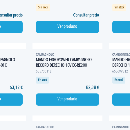
Sin stock
Sin stock
nsultar precio
Consultar precio
o
Ver producto
CAMPAGNOLO
CAMPAGNOL
MPAGNOLO
MANDO ERGOPOWER CAMPAGNOLO
MANDO ER
401C
RECORD DERECHO 10V EC-RE200
DERECHO 1
655700112
655699812
En stock
En stock
63,12 €
82,38 €
o
Ver producto
CAMPAGNOLO
CAMPAGNOL