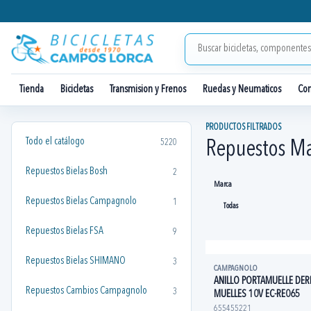
Tienda
Bicicletas
Transmision y Frenos
Ruedas y Neumaticos
Co
PRODUCTOS FILTRADOS
Todo el catálogo
5220
Repuestos M
Repuestos Bielas Bosh
2
Marca
Repuestos Bielas Campagnolo
1
Repuestos Bielas FSA
9
Repuestos Bielas SHIMANO
3
CAMPAGNOLO
ANILLO PORTAMUELLE DE
Repuestos Cambios Campagnolo
3
MUELLES 10V EC-RE065
655455221