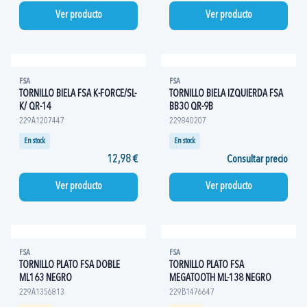
Ver producto
Ver producto
FSA
FSA
TORNILLO BIELA FSA K-FORCE/SL-
TORNILLO BIELA IZQUIERDA FSA
K/ QR-14
BB30 QR-9B
229A1207447
229840207
En stock
En stock
12,98 €
Consultar precio
Ver producto
Ver producto
FSA
FSA
TORNILLO PLATO FSA DOBLE
TORNILLO PLATO FSA
ML163 NEGRO
MEGATOOTH ML-138 NEGRO
229A1356813
229B1476647