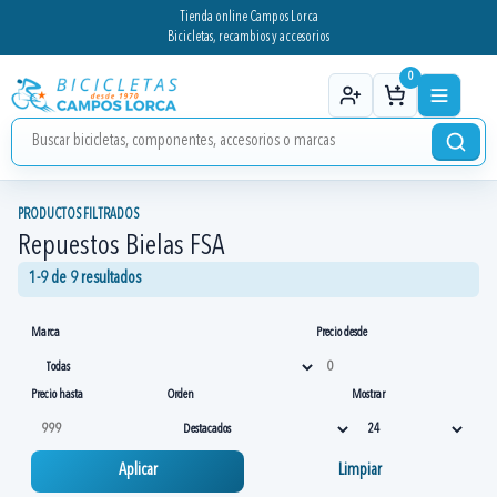
Tienda online Campos Lorca
Bicicletas, recambios y accesorios
0
PRODUCTOS FILTRADOS
Repuestos Bielas FSA
1-9 de 9 resultados
Marca
Precio desde
Precio hasta
Orden
Mostrar
Aplicar
Limpiar