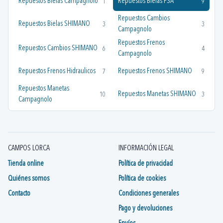
Repuestos Bielas Campagnolo
Repuestos Bielas FSA
1
9
Repuestos Cambios
Repuestos Bielas SHIMANO
3
3
Campagnolo
Repuestos Frenos
Repuestos Cambios SHIMANO
6
4
Campagnolo
Repuestos Frenos Hidraulicos
Repuestos Frenos SHIMANO
7
9
Repuestos Manetas
Repuestos Manetas SHIMANO
10
3
Campagnolo
CAMPOS LORCA
INFORMACIÓN LEGAL
Tienda online
Política de privacidad
Quiénes somos
Política de cookies
Contacto
Condiciones generales
Pago y devoluciones