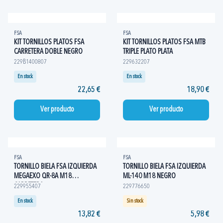
FSA
FSA
KIT TORNILLOS PLATOS FSA
KIT TORNILLOS PLATOS FSA MTB
CARRETERA DOBLE NEGRO
TRIPLE PLATO PLATA
229B1400807
229632207
En stock
En stock
22,65 €
18,90 €
Ver producto
Ver producto
FSA
FSA
TORNILLO BIELA FSA IZQUIERDA
TORNILLO BIELA FSA IZQUIERDA
MEGAEXO QR-8A M18
ML-140 M18 NEGRO
CARRETERA
229955407
229776650
En stock
Sin stock
13,82 €
5,98 €