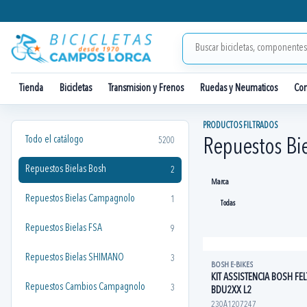
Tienda
Bicicletas
Transmision y Frenos
Ruedas y Neumaticos
Co
PRODUCTOS FILTRADOS
Todo el catálogo
5200
Repuestos Bi
Repuestos Bielas Bosh
2
Marca
Repuestos Bielas Campagnolo
1
Repuestos Bielas FSA
9
Repuestos Bielas SHIMANO
3
BOSH E-BIKES
KIT ASSISTENCIA BOSH FEL
Repuestos Cambios Campagnolo
3
BDU2XX L2
230A1207247