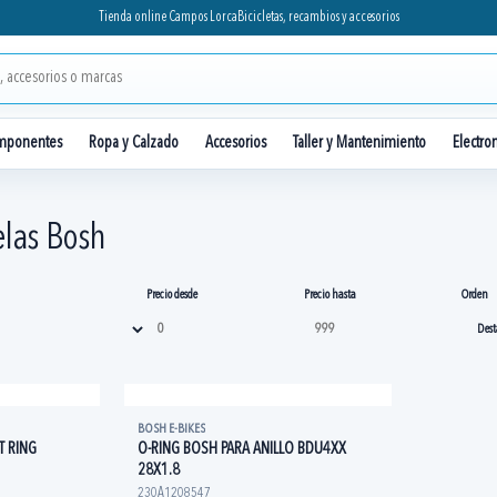
Tienda online Campos Lorca
Bicicletas, recambios y accesorios
mponentes
Ropa y Calzado
Accesorios
Taller y Mantenimiento
Electro
elas Bosh
Precio desde
Precio hasta
Orden
BOSH E-BIKES
T RING
O-RING BOSH PARA ANILLO BDU4XX
28X1.8
230A1208547