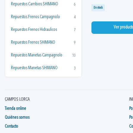
Repuestos Cambios SHIMANO
6
En stock
Repuestos Frenos Campagnolo
4
Ver product
Repuestos Frenos Hidraulicos
7
Repuestos Frenos SHIMANO
9
Repuestos Manetas Campagnolo
10
Repuestos Manetas SHIMANO
3
CAMPOS LORCA
IN
Tienda online
Po
Quiénes somos
Po
Contacto
Co