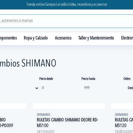
Tienda online Campos Lorca
Bicicletas, recambios y accesorios
mponentes
Ropa y Calzado
Accesorios
Taller y Mantenimiento
Electro
ambios SHIMANO
Precio desde
Precio hasta
Orden
SHIMANO
SHIMANO
BIO
RULETAS CAMBIO SHIMANO DEORE RD-
RULETAS C
D-PO009
M5100
M5120
7411510297
742B152209