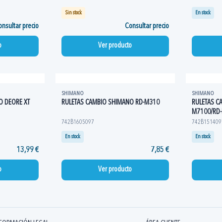
Sin stock
En stock
nsultar precio
Consultar precio
o
Ver producto
SHIMANO
SHIMANO
O DEORE XT
RULETAS CAMBIO SHIMANO RD-M310
RULETAS C
M7100/RD
742B1605097
742B151409
En stock
En stock
13,99 €
7,85 €
o
Ver producto