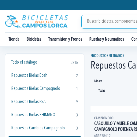
Tienda
Bicicletas
Transmision y Frenos
Ruedas y Neumaticos
Co
PRODUCTOS FILTRADOS
Todo el catálogo
5216
Repuestos C
Repuestos Bielas Bosh
2
Marca
Repuestos Bielas Campagnolo
1
Repuestos Bielas FSA
9
Repuestos Bielas SHIMANO
3
CAMPAGNOLO
CASQUILLO Y MUELLE CAM
Repuestos Cambios Campagnolo
3
CAMPAGNOLO POTENZA R
655678412