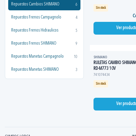
Repuestos Cambios SHIMANO
6
Sin stock
Co
Repuestos Frenos Campagnolo
4
Ver product
Repuestos Frenos Hidraulicos
5
Repuestos Frenos SHIMANO
9
Repuestos Manetas Campagnolo
10
SHIMANO
RULETAS CAMBIO SHIMAN
RD-M773 10V
Repuestos Manetas SHIMANO
3
741074434
Sin stock
Ver product