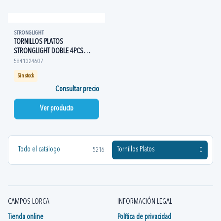
STRONGLIGHT
TORNILLOS PLATOS
STRONGLIGHT DOBLE 4PCS
PLATA
5841324607
Sin stock
Consultar precio
Ver producto
Todo el catálogo
Tornillos Platos
5216
0
CAMPOS LORCA
INFORMACIÓN LEGAL
Tienda online
Política de privacidad