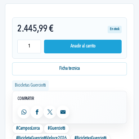
2.445,99 €
En stock
Anadir al carrito
Ficha tecnica
Bicicletas Guerciotti
COMPARTIR
WhatsApp
Facebook
X
Email
#
CamposLorca
#
Guerciotti
#
BicicletaGuerciottiVeloce2026
#
BicicletasGuerciotti