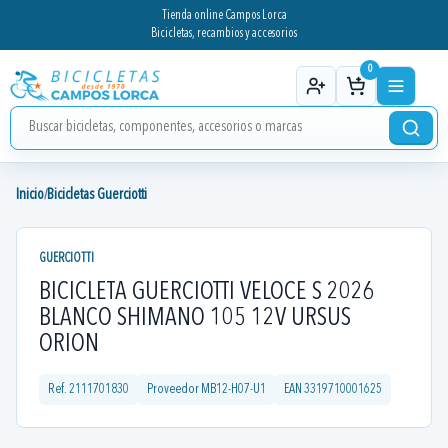
Tienda online Campos Lorca
Bicicletas, recambios y accesorios
0
Inicio
Bicicletas Guerciotti
/
GUERCIOTTI
BICICLETA GUERCIOTTI VELOCE S 2026
BLANCO SHIMANO 105 12V URSUS
ORION
Ref.
2111701830
Proveedor
MB12-H07-U1
EAN
3319710001625